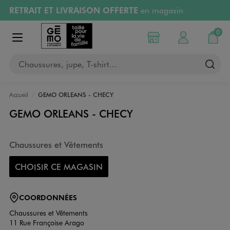
RETRAIT ET LIVRAISON OFFERTE
en magasin
Aller au contenu principal
Aller à la navigation
Retours OFFERTS
pendant 30 jours
0
Choisir mon magasin
Mon compte
Mon pa
Afficher le menu
PAYEZ EN 3x SANS FRAIS
dès 50€
Chaussures, jupe, T-shirt…
RÉSERVATION GRATUITE
4h en magasin
Accueil
GEMO ORLEANS - CHECY
GEMO ORLEANS - CHECY
Chaussures et Vêtements
CHOISIR CE MAGASIN
COORDONNÉES
Chaussures et Vêtements
11 Rue Françoise Arago