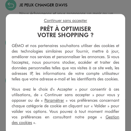
JE PEUX CHANGER D’AVIS
Nous échangeons et vous proposons un avoir ou un
remboursement pour tout article non porté, non retouché,
Continuer sans accepter
sous 30 jours, sur simple présentation du ticket de caisse,
PRÊT À OPTIMISER
dans tous les magasins GÉMO.
VOTRE SHOPPING ?
JE PEUX FAIRE RETOUCHER MES ARTICLES
GÉMO et nos partenaires souhaitons utiliser des cookies et
Ourlets, ceintures… vous avez la possibilité de faire
des technologies similaires pour fournir, mettre à jour,
retoucher vos articles textiles dans nos magasins. Les tarifs
améliorer nos services et personnaliser les annonces. Si vous
sont à votre disposition sur simple demande. Voir
l'acceptez, nous pourrons stocker, accéder et traiter des
conditions en magasins.
données personnelles telles que vos visites à ce site web, les
adresses IP, les informations de votre compte utilisateur
telles que votre adresse e-mail et les identifiants des cookies.
J’AIME FAIRE PLAISIR
Nous vous proposons des cartes cadeaux GÉMO d’un
Vous avez le choix d'« Accepter » pour consentir à ces
montant au choix entre 10€ et 150€. Les cartes cadeau
utilisations, de « Continuer sans accepter » pour vous y
GÉMO sont valables 1 an, utilisables en plusieurs fois, pour
opposer ou de «
Paramétrer
» vos préférences concernant
payer vos achats en magasin. Offrez vos cartes cadeau
chaque catégorie de cookie en cliquant sur « Valider » pour
dans de jolies enveloppes pour toutes les occasions.
valider vos options. Vous pouvez à tout moment modifier
vos préférences en consultant notre page «
Gestion
des cookies
».