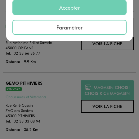
NOS AUTRES MAGASINS
Accepter
GEMO ORLEANS OLIVET
MAGASIN CHOISI
Paramétrer
OUVERT
CHOISIR CE MAGASIN
Chaussures et Vêtements
Rue Anthelme Brillat Savarin
VOIR LA FICHE
45000 ORLEANS
Tél. :
02 38 66 86 77
Distance : 9.9 Km
GEMO PITHIVIERS
MAGASIN CHOISI
OUVERT
CHOISIR CE MAGASIN
Chaussures et Vêtements
Rue René Cassin
VOIR LA FICHE
ZAC des Senives
45300 PITHIVIERS
Tél. :
02 38 33 08 94
Distance : 35.2 Km