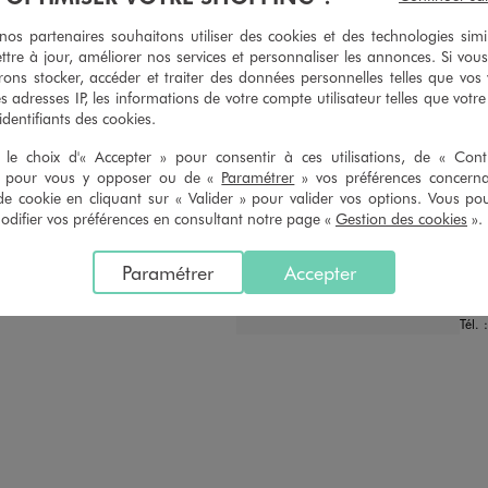
articles textiles dans nos magasins. Les tarifs sont à votre disposition
s partenaires souhaitons utiliser des cookies et des technologies simi
sur simple demande. Voir conditions en magasins.
ttre à jour, améliorer nos services et personnaliser les annonces. Si vous
ons stocker, accéder et traiter des données personnelles telles que vos v
es adresses IP, les informations de votre compte utilisateur telles que votr
 identifiants des cookies.
le choix d'« Accepter » pour consentir à ces utilisations, de « Con
» pour vous y opposer ou de «
Paramétrer
» vos préférences concern
de cookie en cliquant sur « Valider » pour valider vos options. Vous po
Distance :
GE
35.2 Km
ifier vos préférences en consultant notre page «
Gestion des cookies
».
CHOISIR CE MAGASIN
FER
Chau
VOIR LA FICHE
Paramétrer
Accepter
11 R
454
Tél. 