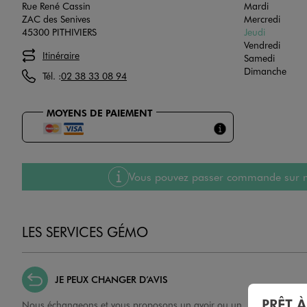
Rue René Cassin
Mardi
ZAC des Senives
Mercredi
45300 PITHIVIERS
Jeudi
Vendredi
Itinéraire
Samedi
Dimanche
Tél. :
02 38 33 08 94
MOYENS DE PAIEMENT
Vous pouvez passer commande sur notre
LES SERVICES GÉMO
JE PEUX CHANGER D’AVIS
PRÊT 
Nous échangeons et vous proposons un avoir ou un