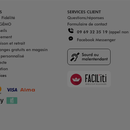
S
SERVICES CLIENT
Fidélité
Questions/réponses
u GÉMO
Formulaire de contact
eils
09 69 32 35 19
(appel non 
iement
Facebook Messenger
son et retrait
anges gratuits en magasin
s personnalisé
ecte
ation
Faciliti
ices
Goodays