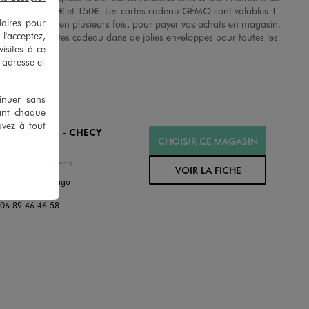
choix entre 10€ et 150€. Les cartes cadeau GÉMO sont valables 1
laires pour
an, utilisables en plusieurs fois, pour payer vos achats en magasin.
 l'acceptez,
Offrez vos cartes cadeau dans de jolies enveloppes pour toutes les
isites à ce
occasions.
e adresse e-
tinuer sans
ant chaque
uvez à tout
MO ORLEANS - CHECY
CHOISIR CE MAGASIN
MÉ
ssures et Vêtements
VOIR LA FICHE
ue Françoise Arago
30 CHECY
:
06 89 46 46 58