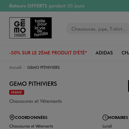
Retours OFFERTS
pendant 30 jours
Aller au contenu principal
Aller à la navigation
PAYEZ EN 3x SANS FRAIS
dès 50€
RÉSERVATION GRATUITE
4h en magasin
RETRAIT ET LIVRAISON OFFERTE
en magasin
Votre recherche
-50% SUR LE 2ÈME PRODUIT D'ÉTÉ*
ADIDAS
CH
Accueil
GEMO PITHIVIERS
GEMO PITHIVIERS
FERMÉ
Chaussures et Vêtements
COORDONNÉES
HORAIRES
Chaussures et Vêtements
Lundi