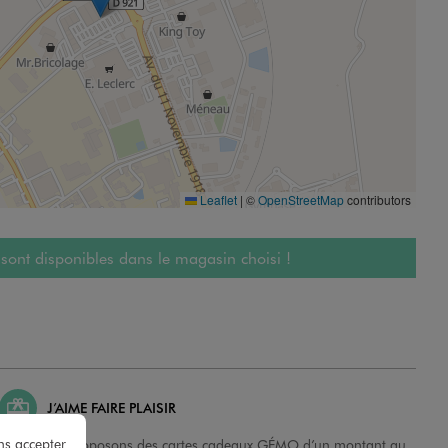
Leaflet
|
©
OpenStreetMap
contributors
 sont disponibles dans le magasin choisi !
J’AIME FAIRE PLAISIR
ns accepter
Nous vous proposons des cartes cadeaux GÉMO d’un montant au