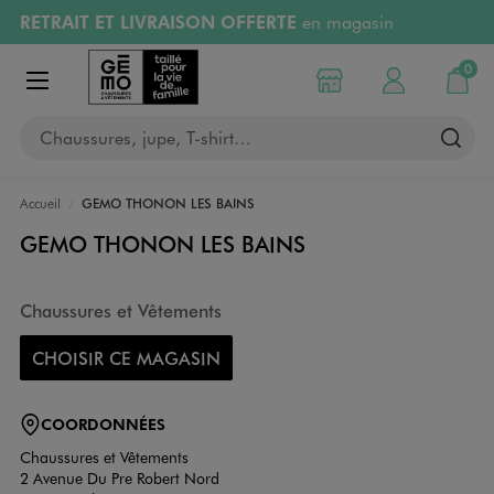
RETRAIT ET LIVRAISON OFFERTE
en magasin
Aller au contenu principal
Aller à la navigation
Retours OFFERTS
pendant 30 jours
0
Choisir mon magasin
Mon compte
Mon pa
Afficher le menu
PAYEZ EN 3x SANS FRAIS
dès 50€
Chaussures, jupe, T-shirt…
RÉSERVATION GRATUITE
4h en magasin
Accueil
GEMO THONON LES BAINS
GEMO THONON LES BAINS
Chaussures et Vêtements
CHOISIR CE MAGASIN
COORDONNÉES
Chaussures et Vêtements
2 Avenue Du Pre Robert Nord