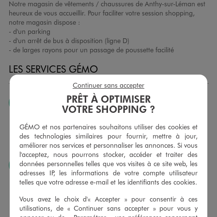
Notre magasin de vêtements / chaussures de Anthy-sur-Léman est
heureux de vous accueillir. Pour faciliter votre session shopping,
notre magasin dispose :
- d'un parking
- d'un arrêt de bus à disposition (ligne D)
- de larges rayons pour un passage de poussette facilité
LES SERVICES GÉMO
Continuer sans accepter
PRÊT À OPTIMISER
JE PEUX CHANGER D’AVIS
VOTRE SHOPPING ?
Nous échangeons et vous proposons un avoir ou un
remboursement pour tout article non porté, non retouché,
GÉMO et nos partenaires souhaitons utiliser des cookies et
sous 30 jours, sur simple présentation du ticket de caisse,
des technologies similaires pour fournir, mettre à jour,
dans tous les magasins GÉMO.
améliorer nos services et personnaliser les annonces. Si vous
l'acceptez, nous pourrons stocker, accéder et traiter des
données personnelles telles que vos visites à ce site web, les
JE PEUX FAIRE RETOUCHER MES ARTICLES
adresses IP, les informations de votre compte utilisateur
Ourlets, ceintures… vous avez la possibilité de faire
telles que votre adresse e-mail et les identifiants des cookies.
retoucher vos articles textiles dans nos magasins. Les tarifs
sont à votre disposition sur simple demande. Voir
Vous avez le choix d'« Accepter » pour consentir à ces
conditions en magasins.
utilisations, de « Continuer sans accepter » pour vous y