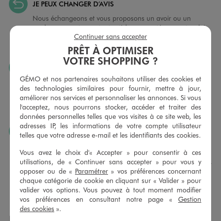
JE PEUX CHANGER D’AVIS
Nous échangeons et vous proposons un avoir ou un
remboursement pour tout article non porté, non retouché,
Continuer sans accepter
sous 30 jours, sur simple présentation du ticket de caisse,
dans tous les magasins GÉMO.
PRÊT À OPTIMISER
VOTRE SHOPPING ?
JE PEUX FAIRE RETOUCHER MES ARTICLES
GÉMO et nos partenaires souhaitons utiliser des cookies et
Ourlets, ceintures… vous avez la possibilité de faire
des technologies similaires pour fournir, mettre à jour,
retoucher vos articles textiles dans nos magasins. Les tarifs
améliorer nos services et personnaliser les annonces. Si vous
sont à votre disposition sur simple demande. Voir
l'acceptez, nous pourrons stocker, accéder et traiter des
conditions en magasins.
données personnelles telles que vos visites à ce site web, les
adresses IP, les informations de votre compte utilisateur
J’AIME FAIRE PLAISIR
telles que votre adresse e-mail et les identifiants des cookies.
Nous vous proposons des cartes cadeaux GÉMO d’un
Vous avez le choix d'« Accepter » pour consentir à ces
montant au choix entre 10€ et 150€. Les cartes cadeau
utilisations, de « Continuer sans accepter » pour vous y
GÉMO sont valables 1 an, utilisables en plusieurs fois, pour
opposer ou de «
Paramétrer
» vos préférences concernant
payer vos achats en magasin. Offrez vos cartes cadeau
chaque catégorie de cookie en cliquant sur « Valider » pour
dans de jolies enveloppes pour toutes les occasions.
valider vos options. Vous pouvez à tout moment modifier
vos préférences en consultant notre page «
Gestion
des cookies
».
NOS AUTRES MAGASINS