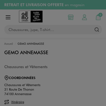
RETRAIT ET LIVRAISON OFFERTE
en magasin
Aller au contenu principal
Aller à la navigation
Retours OFFERTS
pendant 30 jours
0
Choisir mon magasin
Mon compte
Mon pa
Afficher le menu
PAYEZ EN 3x SANS FRAIS
dès 50€
Chaussures, jupe, T-shirt…
RÉSERVATION GRATUITE
4h en magasin
Accueil
GEMO ANNEMASSE
GEMO ANNEMASSE
Chaussures et Vêtements
COORDONNÉES
Chaussures et Vêtements
31 Route De Thonon
74100 Annemasse
Itinéraire