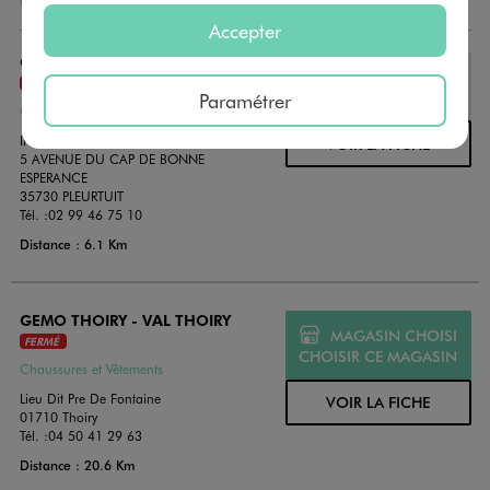
Accepter
GÉMO PLEURTUIT
MAGASIN CHOISI
FERMÉ
CHOISIR CE MAGASIN
Paramétrer
Chaussures et Vêtements
INTERMARCHE
VOIR LA FICHE
5 AVENUE DU CAP DE BONNE
ESPERANCE
35730 PLEURTUIT
Tél. :
02 99 46 75 10
Distance : 6.1 Km
GEMO THOIRY - VAL THOIRY
MAGASIN CHOISI
FERMÉ
CHOISIR CE MAGASIN
Chaussures et Vêtements
Lieu Dit Pre De Fontaine
VOIR LA FICHE
01710 Thoiry
Tél. :
04 50 41 29 63
Distance : 20.6 Km