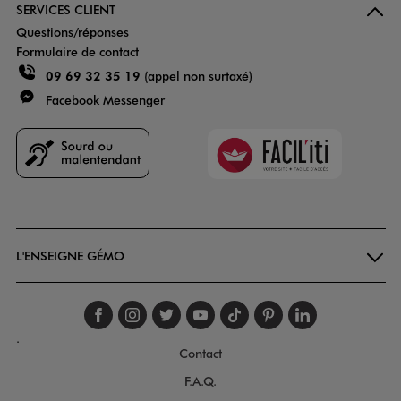
SERVICES CLIENT
Questions/réponses
Formulaire de contact
09 69 32 35 19
(appel non surtaxé)
Facebook Messenger
Faciliti
Goodays
L'ENSEIGNE GÉMO
Suivez-nous sur faceboo
Suivez-nous sur inst
Suivez-nous sur twi
Suivez-nous sur
Suivez-nous s
Suivez-nou
Suivez-
.
Contact
F.A.Q.