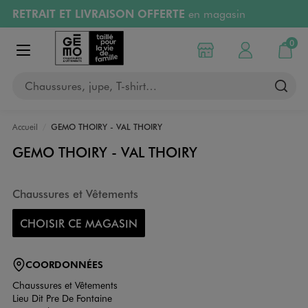
RETRAIT ET LIVRAISON OFFERTE
en magasin
Aller au contenu principal
Aller à la navigation
Retours OFFERTS
pendant 30 jours
0
Choisir mon magasin
Mon compte
Mon pa
Afficher le menu
PAYEZ EN 3x SANS FRAIS
dès 50€
Chaussures, jupe, T-shirt…
RÉSERVATION GRATUITE
4h en magasin
Accueil
GEMO THOIRY - VAL THOIRY
GEMO THOIRY - VAL THOIRY
Chaussures et Vêtements
CHOISIR CE MAGASIN
COORDONNÉES
Chaussures et Vêtements
Lieu Dit Pre De Fontaine