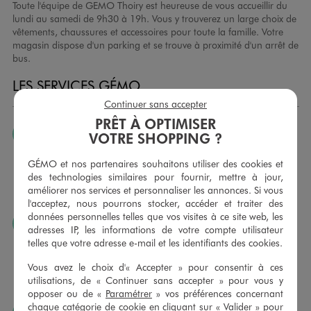
Toute l'équipe de GEMO Thoiry est heureuse de vous accueillir du
lundi au samedi de 9h30 à 19h. Vous y trouverez un large choix de
vêtements, chaussures et accessoires pour toute la famille. Votre
magasin dispose d'un parking et se trouve à proximité d'un arrêt de
bus.
LES SERVICES GÉMO
Continuer sans accepter
PRÊT À OPTIMISER
JE PEUX CHANGER D’AVIS
VOTRE SHOPPING ?
Nous échangeons et vous proposons un avoir ou un
GÉMO et nos partenaires souhaitons utiliser des cookies et
remboursement pour tout article non porté, non retouché,
des technologies similaires pour fournir, mettre à jour,
sous 30 jours, sur simple présentation du ticket de caisse,
améliorer nos services et personnaliser les annonces. Si vous
dans tous les magasins GÉMO.
l'acceptez, nous pourrons stocker, accéder et traiter des
données personnelles telles que vos visites à ce site web, les
JE PEUX FAIRE RETOUCHER MES ARTICLES
adresses IP, les informations de votre compte utilisateur
telles que votre adresse e-mail et les identifiants des cookies.
Ourlets, ceintures… vous avez la possibilité de faire
retoucher vos articles textiles dans nos magasins. Les tarifs
Vous avez le choix d'« Accepter » pour consentir à ces
sont à votre disposition sur simple demande. Voir
utilisations, de « Continuer sans accepter » pour vous y
conditions en magasins.
opposer ou de «
Paramétrer
» vos préférences concernant
chaque catégorie de cookie en cliquant sur « Valider » pour