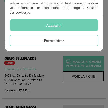
J’AIME FAIRE PLAISIR
valider vos options. Vous pouvez à tout moment modifier
vos préférences en consultant notre page «
Gestion
Nous vous proposons des cartes cadeaux GÉMO d’un
des cookies
».
montant au choix entre 10€ et 150€. Les cartes cadeau
GÉMO sont valables 1 an, utilisables en plusieurs fois, pour
payer vos achats en magasin. Offrez vos cartes cadeau
Accepter
dans de jolies enveloppes pour toutes les occasions.
Paramétrer
NOS AUTRES MAGASINS
GEMO BELLEGARDE
MAGASIN CHOISI
FERMÉ
CHOISIR CE MAGASIN
Chaussures et Vêtements
5004 Av. De Lattre De Tassigny
VOIR LA FICHE
01200 Chatillon En Michaille
Tél. :
04 50 56 63 25
Distance : 17.7 Km
GEMO ANNEMASSE