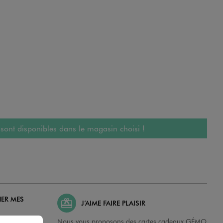
 sont disponibles dans le magasin choisi !
HER MES
J’AIME FAIRE PLAISIR
possibilité de
Nous vous proposons des cartes cadeaux GÉMO