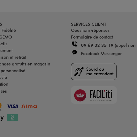
S
SERVICES CLIENT
Fidélité
Questions/réponses
u GÉMO
Formulaire de contact
eils
09 69 32 35 19
(appel non 
iement
Facebook Messenger
son et retrait
anges gratuits en magasin
s personnalisé
ecte
ation
Faciliti
ices
Goodays