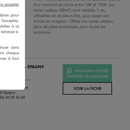
ns accepter
es dans nos
d’un montant au choix entre 10€ et 150€. Les
disposition sur
cartes cadeau GÉMO sont valables 1 an,
laires pour
 en magasins.
utilisables en plusieurs fois, pour payer vos
 l'acceptez,
achats en magasin. Offrez vos cartes cadeau
isites à ce
dans de jolies enveloppes pour toutes les
e adresse e-
occasions.
tinuer sans
ant chaque
uvez à tout
MO ANNECY - EPAGNY
MAGASIN CHOISI
ERT
CHOISIR CE MAGASIN
ssures et Vêtements
Avenue Du Centre
VOIR LA FICHE
30 Epagny
:
04 50 22 53 60