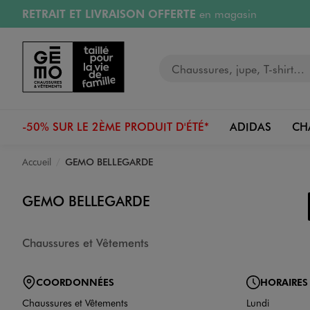
RETRAIT ET LIVRAISON OFFERTE
en magasin
Aller au contenu principal
Aller à la navigation
Retours OFFERTS
pendant 30 jours
Votre recherche
PAYEZ EN 3x SANS FRAIS
dès 50€
RÉSERVATION GRATUITE
4h en magasin
-50% SUR LE 2ÈME PRODUIT D'ÉTÉ*
ADIDAS
CH
Accueil
GEMO BELLEGARDE
GEMO BELLEGARDE
Chaussures et Vêtements
COORDONNÉES
HORAIRES
Chaussures et Vêtements
Lundi