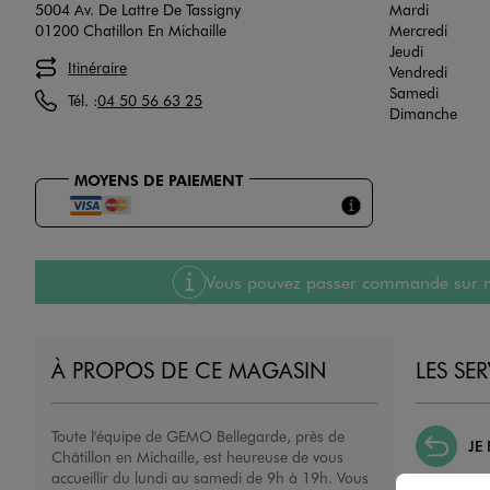
5004 Av. De Lattre De Tassigny
Mardi
01200 Chatillon En Michaille
Mercredi
Jeudi
Itinéraire
Vendredi
Samedi
Tél. :
04 50 56 63 25
Dimanche
MOYENS DE PAIEMENT
Vous pouvez passer commande sur notre
À PROPOS DE CE MAGASIN
LES SE
Toute l'équipe de GEMO Bellegarde, près de
JE
Châtillon en Michaille, est heureuse de vous
accueillir du lundi au samedi de 9h à 19h. Vous
Nous échan