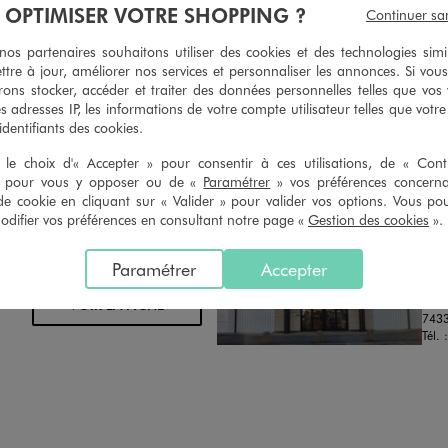
À OPTIMISER VOTRE SHOPPING ?
Continuer sa
oursement pour tout article non
faire retoucher vos articles textil
retouché, sous 30 jours, sur simple
magasins. Les tarifs sont à votre 
s partenaires souhaitons utiliser des cookies et des technologies simi
n du ticket de caisse, dans tous les
simple demande. Voir conditions
ttre à jour, améliorer nos services et personnaliser les annonces. Si vous
 GÉMO.
ons stocker, accéder et traiter des données personnelles telles que vos v
es adresses IP, les informations de votre compte utilisateur telles que votr
 identifiants des cookies.
le choix d'« Accepter » pour consentir à ces utilisations, de « Con
» pour vous y opposer ou de «
Paramétrer
» vos préférences concern
de cookie en cliquant sur « Valider » pour valider vos options. Vous po
ifier vos préférences en consultant notre page «
Gestion des cookies
».
Distance :
GE
29.3 Km
MAGASIN CHOISI
OUV
CHOISIR CE MAGASIN
Paramétrer
Accepter
Chau
615 
VOIR LA FICHE
743
Tél. 