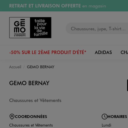
RETRAIT ET LIVRAISON OFFERTE
en magasin
Aller au contenu principal
Aller à la navigation
Retours OFFERTS
pendant 30 jours
Votre recherche
PAYEZ EN 3x SANS FRAIS
dès 50€
RÉSERVATION GRATUITE
4h en magasin
-50% SUR LE 2ÈME PRODUIT D'ÉTÉ*
ADIDAS
CH
Accueil
GEMO BERNAY
GEMO BERNAY
Chaussures et Vêtements
COORDONNÉES
HORAIRES
Chaussures et Vêtements
Lundi