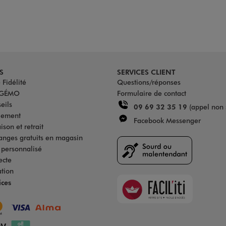
S
SERVICES CLIENT
Fidélité
Questions/réponses
u GÉMO
Formulaire de contact
eils
09 69 32 35 19
(appel non 
iement
Facebook Messenger
son et retrait
anges gratuits en magasin
s personnalisé
ecte
ation
Faciliti
ices
Goodays