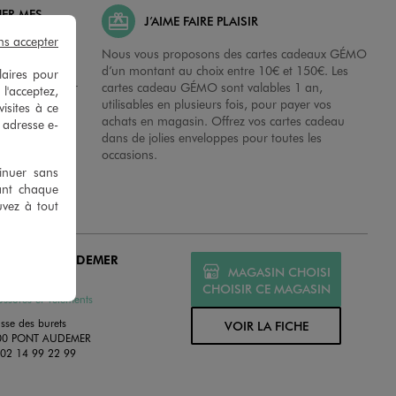
HER MES
J’AIME FAIRE PLAISIR
ns accepter
possibilité de
Nous vous proposons des cartes cadeaux GÉMO
es dans nos
d’un montant au choix entre 10€ et 150€. Les
laires pour
disposition sur
cartes cadeau GÉMO sont valables 1 an,
 l'acceptez,
 en magasins.
utilisables en plusieurs fois, pour payer vos
isites à ce
achats en magasin. Offrez vos cartes cadeau
e adresse e-
dans de jolies enveloppes pour toutes les
occasions.
tinuer sans
ant chaque
uvez à tout
MO PONT AUDEMER
MAGASIN CHOISI
MÉ
CHOISIR CE MAGASIN
ssures et Vêtements
sse des burets
VOIR LA FICHE
00 PONT AUDEMER
:
02 14 99 22 99