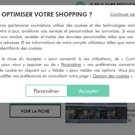
JE PEUX FAIRE RETOUC
 PEUX CHANGER D’AVIS
ARTICLES
À OPTIMISER VOTRE SHOPPING ?
Continuer sa
geons et vous proposons un avoir
Ourlets, ceintures… vous avez la 
oursement pour tout article non
faire retoucher vos articles textil
s partenaires souhaitons utiliser des cookies et des technologies simi
retouché, sous 30 jours, sur simple
magasins. Les tarifs sont à votre 
ttre à jour, améliorer nos services et personnaliser les annonces. Si vous
n du ticket de caisse, dans tous les
simple demande. Voir conditions
ons stocker, accéder et traiter des données personnelles telles que vos v
 GÉMO.
es adresses IP, les informations de votre compte utilisateur telles que votr
 identifiants des cookies.
le choix d'« Accepter » pour consentir à ces utilisations, de « Con
» pour vous y opposer ou de «
Paramétrer
» vos préférences concern
de cookie en cliquant sur « Valider » pour valider vos options. Vous po
ifier vos préférences en consultant notre page «
Gestion des cookies
».
Distance :
GE
28.1 Km
Paramétrer
Accepter
MAGASIN CHOISI
FER
CHOISIR CE MAGASIN
Chau
Impa
VOIR LA FICHE
275
Tél. 