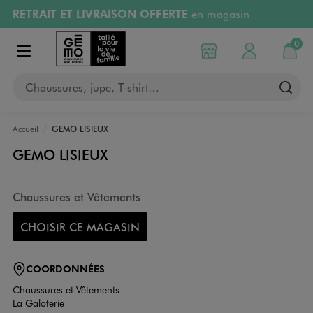
RETRAIT ET LIVRAISON OFFERTE
en magasin
Aller au contenu principal
Aller à la navigation
Retours OFFERTS
pendant 30 jours
0
Choisir mon magasin
Mon compte
Mon pa
Afficher le menu
PAYEZ EN 3x SANS FRAIS
dès 50€
Chaussures, jupe, T-shirt…
RÉSERVATION GRATUITE
4h en magasin
Accueil
GEMO LISIEUX
GEMO LISIEUX
Chaussures et Vêtements
CHOISIR CE MAGASIN
COORDONNÉES
Chaussures et Vêtements
La Galoterie