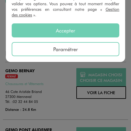
J’AIME FAIRE PLAISIR
valider vos options. Vous pouvez à tout moment modifier
vos préférences en consultant notre page «
Gestion
Nous vous proposons des cartes cadeaux GÉMO d’un
des cookies
».
montant au choix entre 10€ et 150€. Les cartes cadeau
GÉMO sont valables 1 an, utilisables en plusieurs fois, pour
payer vos achats en magasin. Offrez vos cartes cadeau
Accepter
dans de jolies enveloppes pour toutes les occasions.
Paramétrer
NOS AUTRES MAGASINS
GEMO BERNAY
MAGASIN CHOISI
FERMÉ
CHOISIR CE MAGASIN
Chaussures et Vêtements
46 Cote Aristide Briand
VOIR LA FICHE
27300 Menneval
Tél. :
02 32 44 84 05
Distance : 24.8 Km
GEMO PONT AUDEMER