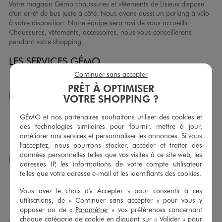
Votre magasin Gémo chaussures et vêtements de Lisieux dispose
d'un arrêt de bus juste à côté. Nous avons aussi un parking à vélo
à votre disposition. Notre équipe sera ravi de vous accueillir.
Chaussures, vêtements, accessoires, nous vous conseillerons
pendant votre shopping.
LES SERVICES GÉMO
Continuer sans accepter
PRÊT À OPTIMISER
JE PEUX CHANGER D’AVIS
VOTRE SHOPPING ?
Nous échangeons et vous proposons un avoir ou un
GÉMO et nos partenaires souhaitons utiliser des cookies et
remboursement pour tout article non porté, non retouché,
des technologies similaires pour fournir, mettre à jour,
sous 30 jours, sur simple présentation du ticket de caisse,
améliorer nos services et personnaliser les annonces. Si vous
dans tous les magasins GÉMO.
l'acceptez, nous pourrons stocker, accéder et traiter des
données personnelles telles que vos visites à ce site web, les
JE PEUX FAIRE RETOUCHER MES ARTICLES
adresses IP, les informations de votre compte utilisateur
telles que votre adresse e-mail et les identifiants des cookies.
Ourlets, ceintures… vous avez la possibilité de faire
retoucher vos articles textiles dans nos magasins. Les tarifs
Vous avez le choix d'« Accepter » pour consentir à ces
sont à votre disposition sur simple demande. Voir
utilisations, de « Continuer sans accepter » pour vous y
conditions en magasins.
opposer ou de «
Paramétrer
» vos préférences concernant
chaque catégorie de cookie en cliquant sur « Valider » pour