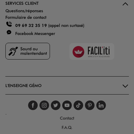
SERVICES CLIENT
Questions/réponses
Formulaire de contact
09 69 32 35 19
(appel non surtaxé)
Facebook Messenger
Faciliti
Goodays
L'ENSEIGNE GÉMO
Suivez-nous sur faceboo
Suivez-nous sur inst
Suivez-nous sur twi
Suivez-nous sur
Suivez-nous s
Suivez-nou
Suivez-
.
Contact
F.A.Q.