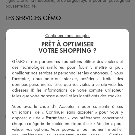
(ligne C arrêt la madeleine) et de larges rayons pour un passage de
poussette facilité.
LES SERVICES GÉMO
Continuer sans accepter
JE PEUX CHANGER D’AVIS
PRÊT À OPTIMISER
Nous échangeons et vous proposons un avoir ou un
VOTRE SHOPPING ?
remboursement pour tout article non porté, non retouché,
sous 30 jours, sur simple présentation du ticket de caisse,
GÉMO et nos partenaires souhaitons utiliser des cookies et
dans tous les magasins GÉMO.
des technologies similaires pour fournir, mettre à jour,
améliorer nos services et personnaliser les annonces. Si vous
JE PEUX FAIRE RETOUCHER MES ARTICLES
l'acceptez, nous pourrons stocker, accéder et traiter des
données personnelles telles que vos visites à ce site web, les
Ourlets, ceintures… vous avez la possibilité de faire
adresses IP, les informations de votre compte utilisateur
retoucher vos articles textiles dans nos magasins. Les tarifs
telles que votre adresse e-mail et les identifiants des cookies.
sont à votre disposition sur simple demande. Voir
conditions en magasins.
Vous avez le choix d'« Accepter » pour consentir à ces
utilisations, de « Continuer sans accepter » pour vous y
J’AIME FAIRE PLAISIR
opposer ou de «
Paramétrer
» vos préférences concernant
chaque catégorie de cookie en cliquant sur « Valider » pour
Nous vous proposons des cartes cadeaux GÉMO d’un
valider vos options. Vous pouvez à tout moment modifier
montant au choix entre 10€ et 150€. Les cartes cadeau
vos préférences en consultant notre page «
Gestion