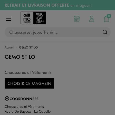
RETRAIT ET LIVRAISON OFFERTE
en magasin
Aller au contenu principal
Aller à la navigation
Retours OFFERTS
pendant 30 jours
0
Choisir mon magasin
Mon compte
Mon pa
Afficher le menu
PAYEZ EN 3x SANS FRAIS
dès 50€
Chaussures, jupe, T-shirt…
RÉSERVATION GRATUITE
4h en magasin
Accueil
GEMO ST LO
GEMO ST LO
Chaussures et Vêtements
CHOISIR CE MAGASIN
COORDONNÉES
Chaussures et Vêtements
Route De Bayeux - La Capelle