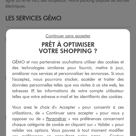
ligne 20 Arrêt Parc des drapeaux. Notre parking dispose de bornes
électriques.
LES SERVICES GÉMO
Continuer sans accepter
JE PEUX CHANGER D’AVIS
PRÊT À OPTIMISER
Nous échangeons et vous proposons un avoir ou un
VOTRE SHOPPING ?
remboursement pour tout article non porté, non retouché,
sous 30 jours, sur simple présentation du ticket de caisse,
GÉMO et nos partenaires souhaitons utiliser des cookies et
dans tous les magasins GÉMO.
des technologies similaires pour fournir, mettre à jour,
améliorer nos services et personnaliser les annonces. Si vous
JE PEUX FAIRE RETOUCHER MES ARTICLES
l'acceptez, nous pourrons stocker, accéder et traiter des
données personnelles telles que vos visites à ce site web, les
Ourlets, ceintures… vous avez la possibilité de faire
adresses IP, les informations de votre compte utilisateur
retoucher vos articles textiles dans nos magasins. Les tarifs
telles que votre adresse e-mail et les identifiants des cookies.
sont à votre disposition sur simple demande. Voir
conditions en magasins.
Vous avez le choix d'« Accepter » pour consentir à ces
utilisations, de « Continuer sans accepter » pour vous y
J’AIME FAIRE PLAISIR
opposer ou de «
Paramétrer
» vos préférences concernant
chaque catégorie de cookie en cliquant sur « Valider » pour
Nous vous proposons des cartes cadeaux GÉMO d’un
valider vos options. Vous pouvez à tout moment modifier
montant au choix entre 10€ et 150€. Les cartes cadeau
vos préférences en consultant notre page «
Gestion