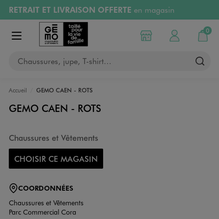
RETRAIT ET LIVRAISON OFFERTE
en magasin
Aller au contenu principal
Aller à la navigation
Retours OFFERTS
pendant 30 jours
0
Choisir mon magasin
Mon compte
Mon pa
Afficher le menu
PAYEZ EN 3x SANS FRAIS
dès 50€
Chaussures, jupe, T-shirt…
RÉSERVATION GRATUITE
4h en magasin
Accueil
GEMO CAEN - ROTS
GEMO CAEN - ROTS
Chaussures et Vêtements
CHOISIR CE MAGASIN
COORDONNÉES
Chaussures et Vêtements
Parc Commercial Cora