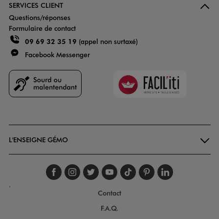
SERVICES CLIENT
Questions/réponses
Formulaire de contact
09 69 32 35 19
(appel non surtaxé)
Facebook Messenger
Faciliti
Goodays
L'ENSEIGNE GÉMO
Suivez-nous sur faceboo
Suivez-nous sur inst
Suivez-nous sur twi
Suivez-nous sur
Suivez-nous s
Suivez-nou
Suivez-
.
Contact
F.A.Q.