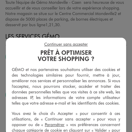
Toute l'équipe de Gémo Mondeville - Caen sera heureuse de vous
accueillir et de vous conseiller lors de votre expérience shopping.
Notre magasin se situe sur le Centre Commercial Mondeville2 et
dispose de 5000 places de parking, de bornes électriques et
desservit par bus ligne1,21,30.
LES SERVICES GÉMO
Continuer sans accepter
PRÊT À OPTIMISER
JE PEUX CHANGER D’AVIS
VOTRE SHOPPING ?
Nous échangeons et vous proposons un avoir ou un
GÉMO et nos partenaires souhaitons utiliser des cookies et
remboursement pour tout article non porté, non retouché,
des technologies similaires pour fournir, mettre à jour,
sous 30 jours, sur simple présentation du ticket de caisse,
améliorer nos services et personnaliser les annonces. Si vous
dans tous les magasins GÉMO.
l'acceptez, nous pourrons stocker, accéder et traiter des
données personnelles telles que vos visites à ce site web, les
JE PEUX FAIRE RETOUCHER MES ARTICLES
adresses IP, les informations de votre compte utilisateur
telles que votre adresse e-mail et les identifiants des cookies.
Ourlets, ceintures… vous avez la possibilité de faire
retoucher vos articles textiles dans nos magasins. Les tarifs
Vous avez le choix d'« Accepter » pour consentir à ces
sont à votre disposition sur simple demande. Voir
utilisations, de « Continuer sans accepter » pour vous y
conditions en magasins.
opposer ou de «
Paramétrer
» vos préférences concernant
chaque catégorie de cookie en cliquant sur « Valider » pour