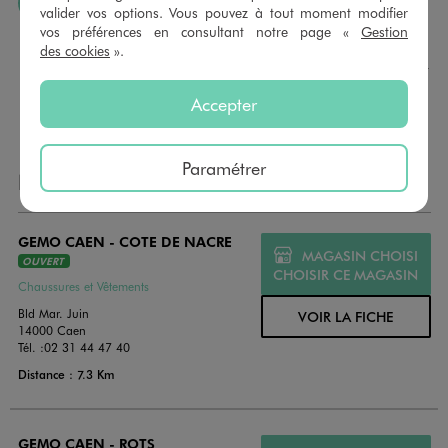
J’AIME FAIRE PLAISIR
valider vos options. Vous pouvez à tout moment modifier
vos préférences en consultant notre page «
Gestion
Nous vous proposons des cartes cadeaux GÉMO d’un
des cookies
».
montant au choix entre 10€ et 150€. Les cartes cadeau
GÉMO sont valables 1 an, utilisables en plusieurs fois, pour
payer vos achats en magasin. Offrez vos cartes cadeau
Accepter
dans de jolies enveloppes pour toutes les occasions.
Paramétrer
NOS AUTRES MAGASINS
GEMO CAEN - COTE DE NACRE
MAGASIN CHOISI
OUVERT
CHOISIR CE MAGASIN
Chaussures et Vêtements
Bld Mar. Juin
VOIR LA FICHE
14000 Caen
Tél. :
02 31 44 47 40
Distance : 7.3 Km
GEMO CAEN - ROTS