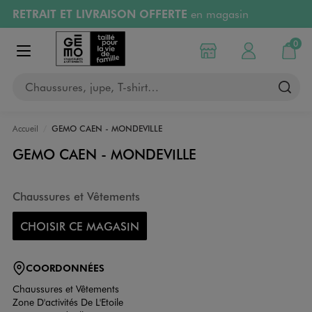
RETRAIT ET LIVRAISON OFFERTE
en magasin
Aller au contenu principal
Aller à la navigation
Retours OFFERTS
pendant 30 jours
0
Choisir mon magasin
Mon compte
Mon pa
Afficher le menu
PAYEZ EN 3x SANS FRAIS
dès 50€
Chaussures, jupe, T-shirt…
RÉSERVATION GRATUITE
4h en magasin
Accueil
GEMO CAEN - MONDEVILLE
GEMO CAEN - MONDEVILLE
Chaussures et Vêtements
CHOISIR CE MAGASIN
COORDONNÉES
Chaussures et Vêtements
Zone D'activités De L'Etoile