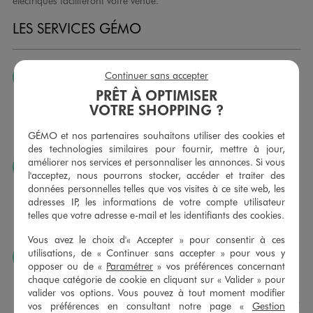
électriques faciliteront votre venue.
LES SERVICES GÉMO
Continuer sans accepter
JE PEUX CHANGER D’AVIS
PRÊT À OPTIMISER
Nous échangeons et vous proposons un avoir ou un
VOTRE SHOPPING ?
remboursement pour tout article non porté, non retouché,
sous 30 jours, sur simple présentation du ticket de caisse,
GÉMO et nos partenaires souhaitons utiliser des cookies et
dans tous les magasins GÉMO.
des technologies similaires pour fournir, mettre à jour,
améliorer nos services et personnaliser les annonces. Si vous
JE PEUX FAIRE RETOUCHER MES ARTICLES
l'acceptez, nous pourrons stocker, accéder et traiter des
Ourlets, ceintures… vous avez la possibilité de faire
données personnelles telles que vos visites à ce site web, les
retoucher vos articles textiles dans nos magasins. Les tarifs
adresses IP, les informations de votre compte utilisateur
sont à votre disposition sur simple demande. Voir
telles que votre adresse e-mail et les identifiants des cookies.
conditions en magasins.
Vous avez le choix d'« Accepter » pour consentir à ces
utilisations, de « Continuer sans accepter » pour vous y
J’AIME FAIRE PLAISIR
opposer ou de «
Paramétrer
» vos préférences concernant
Nous vous proposons des cartes cadeaux GÉMO d’un
chaque catégorie de cookie en cliquant sur « Valider » pour
montant au choix entre 10€ et 150€. Les cartes cadeau
valider vos options. Vous pouvez à tout moment modifier
GÉMO sont valables 1 an, utilisables en plusieurs fois, pour
vos préférences en consultant notre page «
Gestion