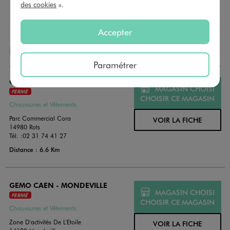
payer vos achats en magasin. Offrez vos cartes cadeau
des cookies
».
dans de jolies enveloppes pour toutes les occasions.
Accepter
NOS AUTRES MAGASINS
Paramétrer
GEMO CAEN - ROTS
MAGASIN CHOISI
FERMÉ
CHOISIR CE MAGASIN
Chaussures et Vêtements
Parc Commercial Cora
VOIR LA FICHE
14980 Rots
Tél. :
02 31 74 41 27
Distance : 6.6 Km
GEMO CAEN - MONDEVILLE
MAGASIN CHOISI
FERMÉ
CHOISIR CE MAGASIN
Chaussures et Vêtements
Zone D'activités De L'Etoile
VOIR LA FICHE