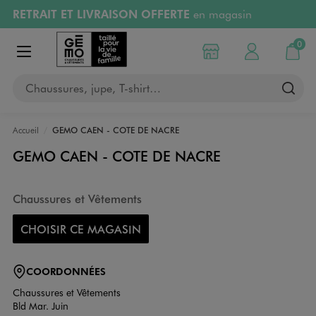
RETRAIT ET LIVRAISON OFFERTE
en magasin
Aller au contenu principal
Aller à la navigation
Retours OFFERTS
pendant 30 jours
0
Choisir mon magasin
Mon compte
Mon pa
Afficher le menu
PAYEZ EN 3x SANS FRAIS
dès 50€
Chaussures, jupe, T-shirt…
RÉSERVATION GRATUITE
4h en magasin
Accueil
GEMO CAEN - COTE DE NACRE
GEMO CAEN - COTE DE NACRE
Chaussures et Vêtements
CHOISIR CE MAGASIN
COORDONNÉES
Chaussures et Vêtements
Bld Mar. Juin