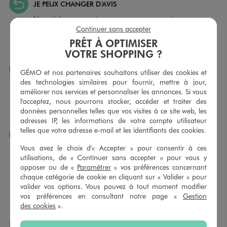
JE PEUX CHANGER D’AVIS
Nous échangeons et vous proposons un avoir ou un
remboursement pour tout article non porté, non retouché,
Continuer sans accepter
sous 30 jours, sur simple présentation du ticket de caisse,
PRÊT À OPTIMISER
dans tous les magasins GÉMO.
VOTRE SHOPPING ?
JE PEUX FAIRE RETOUCHER MES ARTICLES
GÉMO et nos partenaires souhaitons utiliser des cookies et
des technologies similaires pour fournir, mettre à jour,
Ourlets, ceintures… vous avez la possibilité de faire
améliorer nos services et personnaliser les annonces. Si vous
retoucher vos articles textiles dans nos magasins. Les tarifs
l'acceptez, nous pourrons stocker, accéder et traiter des
sont à votre disposition sur simple demande. Voir
données personnelles telles que vos visites à ce site web, les
conditions en magasins.
adresses IP, les informations de votre compte utilisateur
telles que votre adresse e-mail et les identifiants des cookies.
J’AIME FAIRE PLAISIR
Vous avez le choix d'« Accepter » pour consentir à ces
Nous vous proposons des cartes cadeaux GÉMO d’un
utilisations, de « Continuer sans accepter » pour vous y
montant au choix entre 10€ et 150€. Les cartes cadeau
opposer ou de «
Paramétrer
» vos préférences concernant
GÉMO sont valables 1 an, utilisables en plusieurs fois, pour
chaque catégorie de cookie en cliquant sur « Valider » pour
payer vos achats en magasin. Offrez vos cartes cadeau
valider vos options. Vous pouvez à tout moment modifier
dans de jolies enveloppes pour toutes les occasions.
vos préférences en consultant notre page «
Gestion
des cookies
».
NOS AUTRES MAGASINS