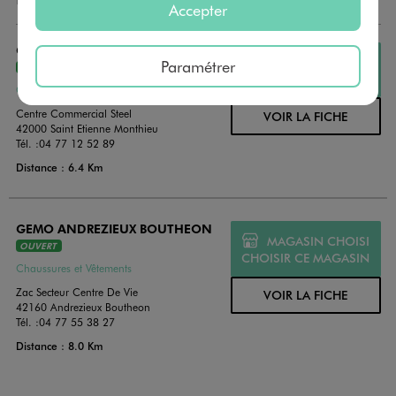
Accepter
GEMO ST ETIENNE - STEEL
MAGASIN CHOISI
Paramétrer
OUVERT
CHOISIR CE MAGASIN
Chaussures et Vêtements
Centre Commercial Steel
VOIR LA FICHE
42000 Saint Etienne Monthieu
Tél. :
04 77 12 52 89
Distance : 6.4 Km
GEMO ANDREZIEUX BOUTHEON
MAGASIN CHOISI
OUVERT
CHOISIR CE MAGASIN
Chaussures et Vêtements
Zac Secteur Centre De Vie
VOIR LA FICHE
42160 Andrezieux Boutheon
Tél. :
04 77 55 38 27
Distance : 8.0 Km