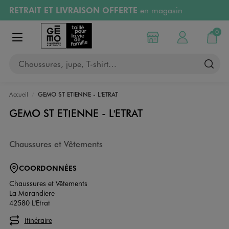
RETRAIT ET LIVRAISON OFFERTE
en magasin
Aller au contenu principal
Aller à la navigation
Retours OFFERTS
pendant 30 jours
0
Choisir mon magasin
Mon compte
Mon pa
Afficher le menu
PAYEZ EN 3x SANS FRAIS
dès 50€
Chaussures, jupe, T-shirt…
RÉSERVATION GRATUITE
4h en magasin
Accueil
GEMO ST ETIENNE - L'ETRAT
GEMO ST ETIENNE - L'ETRAT
Chaussures et Vêtements
COORDONNÉES
Chaussures et Vêtements
La Marandiere
42580 L'Etrat
Itinéraire