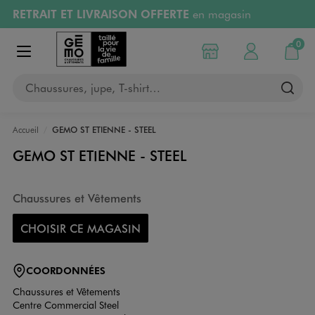
RETRAIT ET LIVRAISON OFFERTE
en magasin
Aller au contenu principal
Aller à la navigation
Retours OFFERTS
pendant 30 jours
0
Choisir mon magasin
Mon compte
Mon pa
Afficher le menu
PAYEZ EN 3x SANS FRAIS
dès 50€
Chaussures, jupe, T-shirt…
RÉSERVATION GRATUITE
4h en magasin
Accueil
GEMO ST ETIENNE - STEEL
GEMO ST ETIENNE - STEEL
Chaussures et Vêtements
CHOISIR CE MAGASIN
COORDONNÉES
Chaussures et Vêtements
Centre Commercial Steel