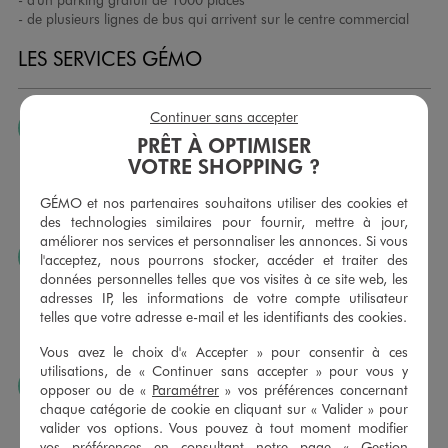
- de plusieurs lignes de bus qui arrivent sur le centre commercial
LES SERVICES GÉMO
Continuer sans accepter
JE PEUX CHANGER D’AVIS
PRÊT À OPTIMISER
Nous échangeons et vous proposons un avoir ou un
VOTRE SHOPPING ?
remboursement pour tout article non porté, non retouché,
sous 30 jours, sur simple présentation du ticket de caisse,
GÉMO et nos partenaires souhaitons utiliser des cookies et
dans tous les magasins GÉMO.
des technologies similaires pour fournir, mettre à jour,
améliorer nos services et personnaliser les annonces. Si vous
JE PEUX FAIRE RETOUCHER MES ARTICLES
l'acceptez, nous pourrons stocker, accéder et traiter des
données personnelles telles que vos visites à ce site web, les
Ourlets, ceintures… vous avez la possibilité de faire
adresses IP, les informations de votre compte utilisateur
retoucher vos articles textiles dans nos magasins. Les tarifs
telles que votre adresse e-mail et les identifiants des cookies.
sont à votre disposition sur simple demande. Voir
conditions en magasins.
Vous avez le choix d'« Accepter » pour consentir à ces
utilisations, de « Continuer sans accepter » pour vous y
J’AIME FAIRE PLAISIR
opposer ou de «
Paramétrer
» vos préférences concernant
chaque catégorie de cookie en cliquant sur « Valider » pour
Nous vous proposons des cartes cadeaux GÉMO d’un
valider vos options. Vous pouvez à tout moment modifier
montant au choix entre 10€ et 150€. Les cartes cadeau
vos préférences en consultant notre page «
Gestion