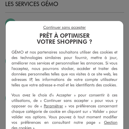
LES SERVICES GÉMO
JE PEUX CHANGER D’AVIS
Continuer sans accepter
Nous échangeons et vous proposons un avoir ou un
PRÊT À OPTIMISER
remboursement pour tout article non porté, non retouché,
VOTRE SHOPPING ?
sous 30 jours, sur simple présentation du ticket de caisse,
dans tous les magasins GÉMO.
GÉMO et nos partenaires souhaitons utiliser des cookies et
des technologies similaires pour fournir, mettre à jour,
JE PEUX FAIRE RETOUCHER MES ARTICLES
améliorer nos services et personnaliser les annonces. Si vous
l'acceptez, nous pourrons stocker, accéder et traiter des
Ourlets, ceintures… vous avez la possibilité de faire
données personnelles telles que vos visites à ce site web, les
retoucher vos articles textiles dans nos magasins. Les tarifs
adresses IP, les informations de votre compte utilisateur
sont à votre disposition sur simple demande. Voir
telles que votre adresse e-mail et les identifiants des cookies.
conditions en magasins.
Vous avez le choix d'« Accepter » pour consentir à ces
J’AIME FAIRE PLAISIR
utilisations, de « Continuer sans accepter » pour vous y
opposer ou de «
Paramétrer
» vos préférences concernant
Nous vous proposons des cartes cadeaux GÉMO d’un
chaque catégorie de cookie en cliquant sur « Valider » pour
montant au choix entre 10€ et 150€. Les cartes cadeau
valider vos options. Vous pouvez à tout moment modifier
GÉMO sont valables 1 an, utilisables en plusieurs fois, pour
vos préférences en consultant notre page «
Gestion
payer vos achats en magasin. Offrez vos cartes cadeau
des cookies
».
dans de jolies enveloppes pour toutes les occasions.