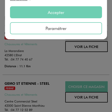
Accepter
NOS AUTRES MAGASINS
Paramétrer
GEMO ST ETIENNE - L'ETRAT
CHOISIR CE MAGASIN
FERMÉ
Chaussures et Vêtements
VOIR LA FICHE
La Marandiere
42580 L'Etrat
Tél. :
04 77 74 40 67
Distance : 11.1 Km
GEMO ST ETIENNE - STEEL
CHOISIR CE MAGASIN
FERMÉ
Chaussures et Vêtements
VOIR LA FICHE
Centre Commercial Steel
42000 Saint Etienne Monthieu
Tél. :
04 77 12 52 89