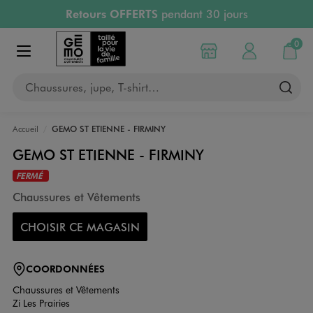
Retours OFFERTS
pendant 30 jours
Aller au contenu principal
Aller à la navigation
PAYEZ EN 3x SANS FRAIS
dès 50€
RÉSERVATION GRATUITE
4h en magasin
0
Choisir mon magasin
Mon compte
Mon pa
RETRAIT ET LIVRAISON OFFERTE
en magasin
Afficher le menu
Chaussures, jupe, T-shirt…
Accueil
GEMO ST ETIENNE - FIRMINY
GEMO ST ETIENNE - FIRMINY
FERMÉ
Chaussures et Vêtements
CHOISIR CE MAGASIN
COORDONNÉES
Chaussures et Vêtements
Zi Les Prairies