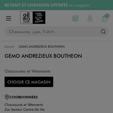
RETRAIT ET LIVRAISON OFFERTE
en magasin
Aller au contenu principal
Aller à la navigation
Retours OFFERTS
pendant 30 jours
0
Choisir mon magasin
Mon compte
Mon pa
Afficher le menu
PAYEZ EN 3x SANS FRAIS
dès 50€
Chaussures, jupe, T-shirt…
RÉSERVATION GRATUITE
4h en magasin
Accueil
GEMO ANDREZIEUX BOUTHEON
GEMO ANDREZIEUX BOUTHEON
Chaussures et Vêtements
CHOISIR CE MAGASIN
COORDONNÉES
Chaussures et Vêtements
Zac Secteur Centre De Vie