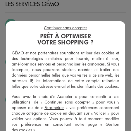
LES SERVICES GÉMO
JE PEUX CHANGER D’AVIS
Continuer sans accepter
Nous échangeons et vous proposons un avoir ou un
PRÊT À OPTIMISER
remboursement pour tout article non porté, non retouché,
VOTRE SHOPPING ?
sous 30 jours, sur simple présentation du ticket de caisse,
dans tous les magasins GÉMO.
GÉMO et nos partenaires souhaitons utiliser des cookies et
des technologies similaires pour fournir, mettre à jour,
JE PEUX FAIRE RETOUCHER MES ARTICLES
améliorer nos services et personnaliser les annonces. Si vous
l'acceptez, nous pourrons stocker, accéder et traiter des
Ourlets, ceintures… vous avez la possibilité de faire
données personnelles telles que vos visites à ce site web, les
retoucher vos articles textiles dans nos magasins. Les tarifs
adresses IP, les informations de votre compte utilisateur
sont à votre disposition sur simple demande. Voir
telles que votre adresse e-mail et les identifiants des cookies.
conditions en magasins.
Vous avez le choix d'« Accepter » pour consentir à ces
J’AIME FAIRE PLAISIR
utilisations, de « Continuer sans accepter » pour vous y
opposer ou de «
Paramétrer
» vos préférences concernant
Nous vous proposons des cartes cadeaux GÉMO d’un
chaque catégorie de cookie en cliquant sur « Valider » pour
montant au choix entre 10€ et 150€. Les cartes cadeau
valider vos options. Vous pouvez à tout moment modifier
GÉMO sont valables 1 an, utilisables en plusieurs fois, pour
vos préférences en consultant notre page «
Gestion
payer vos achats en magasin. Offrez vos cartes cadeau
des cookies
».
dans de jolies enveloppes pour toutes les occasions.