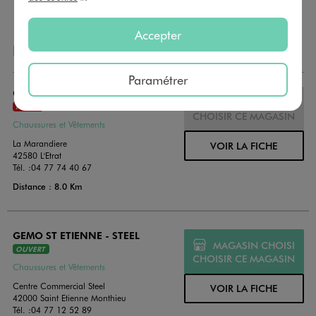
Accepter
NOS AUTRES MAGASINS
Paramétrer
GEMO ST ETIENNE - L'ETRAT
MAGASIN CHOISI
FERMÉ
CHOISIR CE MAGASIN
Chaussures et Vêtements
La Marandiere
VOIR LA FICHE
42580 L'Etrat
Tél. :
04 77 74 40 67
Distance : 8.0 Km
GEMO ST ETIENNE - STEEL
MAGASIN CHOISI
OUVERT
CHOISIR CE MAGASIN
Chaussures et Vêtements
Centre Commercial Steel
VOIR LA FICHE
42000 Saint Etienne Monthieu
Tél. :
04 77 12 52 89