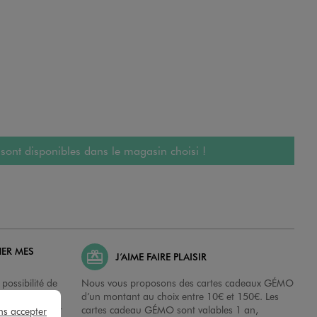
 sont disponibles dans le magasin choisi !
HER MES
J’AIME FAIRE PLAISIR
possibilité de
Nous vous proposons des cartes cadeaux GÉMO
es dans nos
d’un montant au choix entre 10€ et 150€. Les
disposition sur
cartes cadeau GÉMO sont valables 1 an,
ns accepter