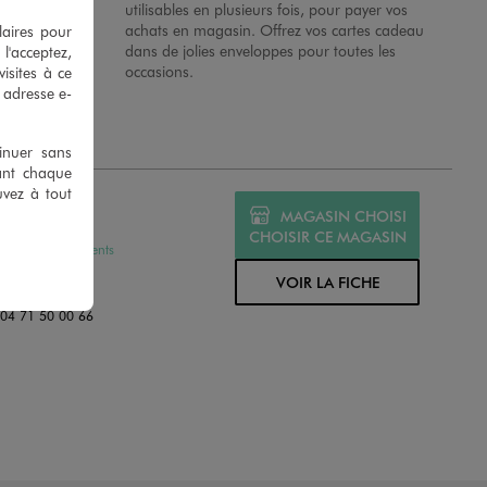
 en magasins.
utilisables en plusieurs fois, pour payer vos
achats en magasin. Offrez vos cartes cadeau
laires pour
dans de jolies enveloppes pour toutes les
 l'acceptez,
occasions.
isites à ce
e adresse e-
tinuer sans
ant chaque
uvez à tout
MO BRIOUDE
MAGASIN CHOISI
ERT
CHOISIR CE MAGASIN
ssures et Vêtements
JULIEN FAYOLLE
VOIR LA FICHE
00 BRIOUDE
:
04 71 50 00 66