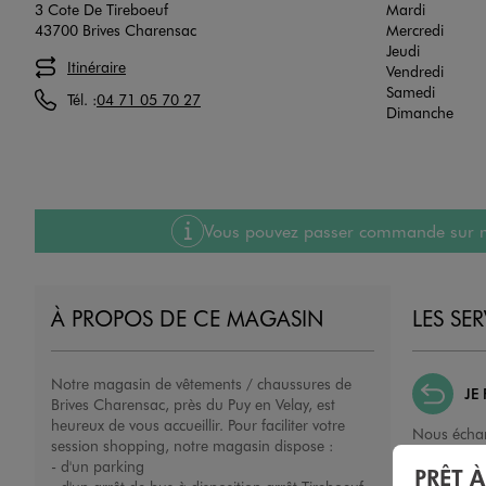
3 Cote De Tireboeuf
Mardi
43700 Brives Charensac
Mercredi
Jeudi
Itinéraire
Vendredi
Samedi
Tél. :
04 71 05 70 27
Dimanche
Vous pouvez passer commande sur notre
À PROPOS DE CE MAGASIN
LES SE
Notre magasin de vêtements / chaussures de
JE
Brives Charensac, près du Puy en Velay, est
heureux de vous accueillir. Pour faciliter votre
Nous échan
session shopping, notre magasin dispose :
ou un remb
- d'un parking
PRÊT 
porté, non 