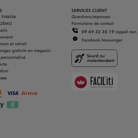
S
SERVICES CLIENT
Fidélité
Questions/réponses
u GÉMO
Formulaire de contact
eils
09 69 32 35 19
(appel non 
iement
Facebook Messenger
son et retrait
anges gratuits en magasin
s personnalisé
ecte
ation
Faciliti
ices
Goodays