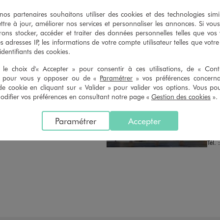
n du ticket de caisse, dans tous les
simple demande. Voir conditions
 GÉMO.
s partenaires souhaitons utiliser des cookies et des technologies simi
ttre à jour, améliorer nos services et personnaliser les annonces. Si vous
ons stocker, accéder et traiter des données personnelles telles que vos v
es adresses IP, les informations de votre compte utilisateur telles que votr
 identifiants des cookies.
le choix d'« Accepter » pour consentir à ces utilisations, de « Con
» pour vous y opposer ou de «
Paramétrer
» vos préférences concern
de cookie en cliquant sur « Valider » pour valider vos options. Vous po
Distance :
GE
51.5 Km
ifier vos préférences en consultant notre page «
Gestion des cookies
».
MAGASIN CHOISI
OUV
CHOISIR CE MAGASIN
Chau
Paramétrer
Accepter
RUE 
VOIR LA FICHE
431
Tél. 