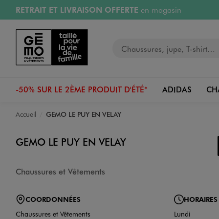
RETRAIT ET LIVRAISON OFFERTE
en magasin
Aller au contenu principal
Aller à la navigation
Retours OFFERTS
pendant 30 jours
Votre recherche
PAYEZ EN 3x SANS FRAIS
dès 50€
RÉSERVATION GRATUITE
4h en magasin
-50% SUR LE 2ÈME PRODUIT D'ÉTÉ*
ADIDAS
CH
Accueil
GEMO LE PUY EN VELAY
GEMO LE PUY EN VELAY
Chaussures et Vêtements
COORDONNÉES
HORAIRES
Chaussures et Vêtements
Lundi