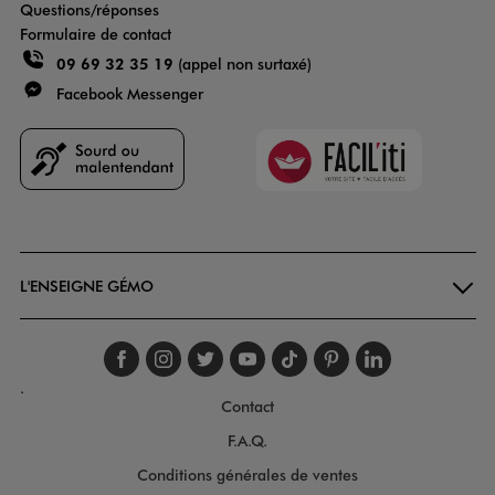
Questions/réponses
Formulaire de contact
09 69 32 35 19
(appel non surtaxé)
Facebook Messenger
Faciliti
Goodays
L'ENSEIGNE GÉMO
Suivez-nous sur faceboo
Suivez-nous sur inst
Suivez-nous sur twi
Suivez-nous sur
Suivez-nous s
Suivez-nou
Suivez-
.
Contact
F.A.Q.
Conditions générales de ventes