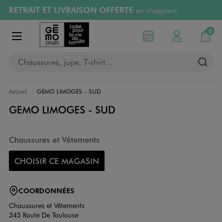
RETRAIT ET LIVRAISON OFFERTE
en magasin
Aller au contenu principal
Aller à la navigation
Retours OFFERTS
pendant 30 jours
0
Choisir mon magasin
Mon compte
Mon pa
Afficher le menu
PAYEZ EN 3x SANS FRAIS
dès 50€
Chaussures, jupe, T-shirt…
RÉSERVATION GRATUITE
4h en magasin
Accueil
GEMO LIMOGES - SUD
GEMO LIMOGES - SUD
Chaussures et Vêtements
CHOISIR CE MAGASIN
COORDONNÉES
Chaussures et Vêtements
345 Route De Toulouse