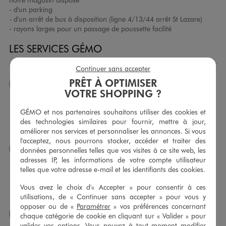
- d'un parking
- d'un arrêt de bus à disposition (ligne 4/13/44 arrêt St Lazare)
- rayons larges pour un passage de poussette facilité
LES SERVICES GÉMO
Continuer sans accepter
PRÊT À OPTIMISER
JE PEUX CHANGER D’AVIS
VOTRE SHOPPING ?
Nous échangeons et vous proposons un avoir ou un
remboursement pour tout article non porté, non retouché,
GÉMO et nos partenaires souhaitons utiliser des cookies et
sous 30 jours, sur simple présentation du ticket de caisse,
des technologies similaires pour fournir, mettre à jour,
dans tous les magasins GÉMO.
améliorer nos services et personnaliser les annonces. Si vous
l'acceptez, nous pourrons stocker, accéder et traiter des
JE PEUX FAIRE RETOUCHER MES ARTICLES
données personnelles telles que vos visites à ce site web, les
adresses IP, les informations de votre compte utilisateur
Ourlets, ceintures… vous avez la possibilité de faire
telles que votre adresse e-mail et les identifiants des cookies.
retoucher vos articles textiles dans nos magasins. Les tarifs
sont à votre disposition sur simple demande. Voir
Vous avez le choix d'« Accepter » pour consentir à ces
conditions en magasins.
utilisations, de « Continuer sans accepter » pour vous y
opposer ou de «
Paramétrer
» vos préférences concernant
J’AIME FAIRE PLAISIR
chaque catégorie de cookie en cliquant sur « Valider » pour
valider vos options. Vous pouvez à tout moment modifier