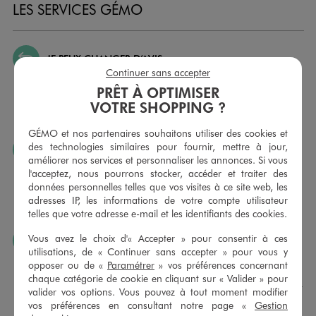
LES SERVICES GÉMO
JE PEUX CHANGER D’AVIS
Continuer sans accepter
Nous échangeons et vous proposons un avoir ou un
PRÊT À OPTIMISER
remboursement pour tout article non porté, non retouché,
VOTRE SHOPPING ?
sous 30 jours, sur simple présentation du ticket de caisse,
dans tous les magasins GÉMO.
GÉMO et nos partenaires souhaitons utiliser des cookies et
des technologies similaires pour fournir, mettre à jour,
JE PEUX FAIRE RETOUCHER MES ARTICLES
améliorer nos services et personnaliser les annonces. Si vous
Ourlets, ceintures… vous avez la possibilité de faire
l'acceptez, nous pourrons stocker, accéder et traiter des
retoucher vos articles textiles dans nos magasins. Les tarifs
données personnelles telles que vos visites à ce site web, les
sont à votre disposition sur simple demande. Voir
adresses IP, les informations de votre compte utilisateur
conditions en magasins.
telles que votre adresse e-mail et les identifiants des cookies.
Vous avez le choix d'« Accepter » pour consentir à ces
J’AIME FAIRE PLAISIR
utilisations, de « Continuer sans accepter » pour vous y
Nous vous proposons des cartes cadeaux GÉMO d’un
opposer ou de «
Paramétrer
» vos préférences concernant
montant au choix entre 10€ et 150€. Les cartes cadeau
chaque catégorie de cookie en cliquant sur « Valider » pour
GÉMO sont valables 1 an, utilisables en plusieurs fois, pour
valider vos options. Vous pouvez à tout moment modifier
payer vos achats en magasin. Offrez vos cartes cadeau
vos préférences en consultant notre page «
Gestion
dans de jolies enveloppes pour toutes les occasions.