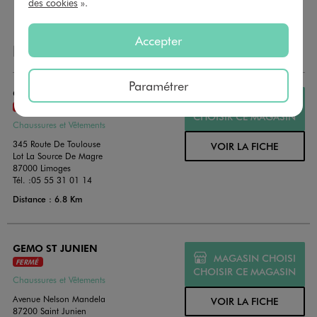
des cookies
».
Accepter
NOS AUTRES MAGASINS
Paramétrer
GEMO LIMOGES - SUD
MAGASIN CHOISI
FERMÉ
CHOISIR CE MAGASIN
Chaussures et Vêtements
345 Route De Toulouse
VOIR LA FICHE
Lot La Source De Magre
87000 Limoges
Tél. :
05 55 31 01 14
Distance : 6.8 Km
GEMO ST JUNIEN
MAGASIN CHOISI
FERMÉ
CHOISIR CE MAGASIN
Chaussures et Vêtements
Avenue Nelson Mandela
VOIR LA FICHE
87200 Saint Junien