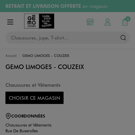
RETRAIT ET LIVRAISON OFFERTE
en magasin
Aller au contenu principal
Aller à la navigation
Retours OFFERTS
pendant 30 jours
0
Choisir mon magasin
Mon compte
Mon pa
Afficher le menu
PAYEZ EN 3x SANS FRAIS
dès 50€
Chaussures, jupe, T-shirt…
RÉSERVATION GRATUITE
4h en magasin
Accueil
GEMO LIMOGES - COUZEIX
GEMO LIMOGES - COUZEIX
Chaussures et Vêtements
CHOISIR CE MAGASIN
COORDONNÉES
Chaussures et Vêtements
Rue De Buxerolles