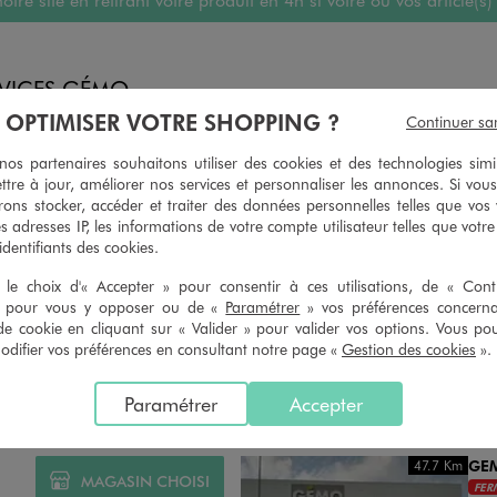
RVICES GÉMO
À OPTIMISER VOTRE SHOPPING ?
Continuer sa
JE PEUX FAIRE RETOUC
s partenaires souhaitons utiliser des cookies et des technologies simi
 PEUX CHANGER D’AVIS
ARTICLES
ttre à jour, améliorer nos services et personnaliser les annonces. Si vous
ons stocker, accéder et traiter des données personnelles telles que vos v
geons et vous proposons un avoir
Ourlets, ceintures… vous avez la 
es adresses IP, les informations de votre compte utilisateur telles que votr
oursement pour tout article non
faire retoucher vos articles textil
 identifiants des cookies.
retouché, sous 30 jours, sur simple
magasins. Les tarifs sont à votre 
n du ticket de caisse, dans tous les
simple demande. Voir conditions
le choix d'« Accepter » pour consentir à ces utilisations, de « Con
 GÉMO.
» pour vous y opposer ou de «
Paramétrer
» vos préférences concern
de cookie en cliquant sur « Valider » pour valider vos options. Vous po
ifier vos préférences en consultant notre page «
Gestion des cookies
».
Paramétrer
Accepter
Distance :
GE
47.7 Km
MAGASIN CHOISI
FER