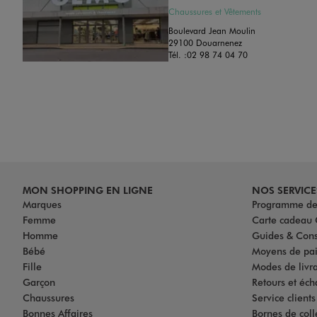
Chaussures et Vêtements
Boulevard Jean Moulin
29100 Douarnenez
Tél. :
02 98 74 04 70
MON SHOPPING EN LIGNE
NOS SERVICE
Marques
Programme de 
Femme
Carte cadea
Homme
Guides & Cons
Bébé
Moyens de pa
Fille
Modes de livrai
Garçon
Retours et éch
Chaussures
Service client
Bonnes Affaires
Bornes de coll