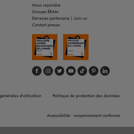
Nous rejoindre
Groupe ÉRAM
Devenez partenaire | Join us
Contact presse
Suivez-nous sur face
Suivez-nous sur in
Suivez-nous sur t
Suivez-nous s
Suivez-nous
Suivez-no
Suivez
générales d'utilisation
Politique de protection des données
Accessibilité : moyennement conforme