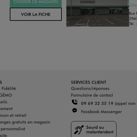
CHOISIR CE MAGASIN
Chau
Rue 
VOIR LA FICHE
2960
Tél. 
S
SERVICES CLIENT
Fidélité
Questions/réponses
u GÉMO
Formulaire de contact
eils
09 69 32 35 19
(appel non 
iement
Facebook Messenger
son et retrait
anges gratuits en magasin
s personnalisé
ecte