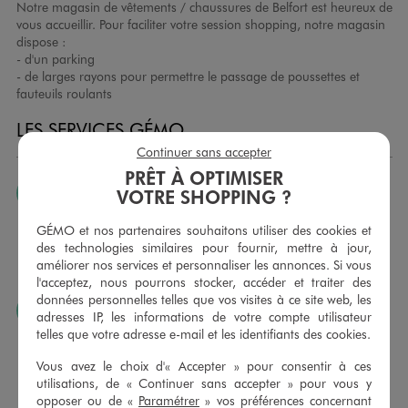
Notre magasin de vêtements / chaussures de Belfort est heureux de
vous accueillir. Pour faciliter votre session shopping, notre magasin
dispose :
- d'un parking
- de larges rayons pour permettre le passage de poussettes et
fauteuils roulants
LES SERVICES GÉMO
Continuer sans accepter
PRÊT À OPTIMISER
JE PEUX CHANGER D’AVIS
VOTRE SHOPPING ?
Nous échangeons et vous proposons un avoir ou un
GÉMO et nos partenaires souhaitons utiliser des cookies et
remboursement pour tout article non porté, non retouché,
des technologies similaires pour fournir, mettre à jour,
sous 30 jours, sur simple présentation du ticket de caisse,
améliorer nos services et personnaliser les annonces. Si vous
dans tous les magasins GÉMO.
l'acceptez, nous pourrons stocker, accéder et traiter des
données personnelles telles que vos visites à ce site web, les
JE PEUX FAIRE RETOUCHER MES ARTICLES
adresses IP, les informations de votre compte utilisateur
telles que votre adresse e-mail et les identifiants des cookies.
Ourlets, ceintures… vous avez la possibilité de faire
retoucher vos articles textiles dans nos magasins. Les tarifs
Vous avez le choix d'« Accepter » pour consentir à ces
sont à votre disposition sur simple demande. Voir
utilisations, de « Continuer sans accepter » pour vous y
conditions en magasins.
opposer ou de «
Paramétrer
» vos préférences concernant