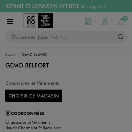
RETRAIT ET LIVRAISON OFFERTE
en magasin
Aller au contenu principal
Aller à la navigation
Retours OFFERTS
pendant 30 jours
0
Choisir mon magasin
Mon compte
Mon pa
Afficher le menu
PAYEZ EN 3x SANS FRAIS
dès 50€
Chaussures, jupe, T-shirt…
RÉSERVATION GRATUITE
4h en magasin
Accueil
GEMO BELFORT
GEMO BELFORT
Chaussures et Vêtements
CHOISIR CE MAGASIN
COORDONNÉES
Chaussures et Vêtements
Lieudit Charmelot Et Becquerot