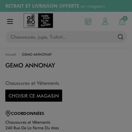
RETRAIT ET LIVRAISON OFFERTE
en magasin
Aller au contenu principal
Aller à la navigation
Retours OFFERTS
pendant 30 jours
0
Choisir mon magasin
Mon compte
Mon pa
Afficher le menu
PAYEZ EN 3x SANS FRAIS
dès 50€
Chaussures, jupe, T-shirt…
RÉSERVATION GRATUITE
4h en magasin
Accueil
GEMO ANNONAY
GEMO ANNONAY
Chaussures et Vêtements
CHOISIR CE MAGASIN
COORDONNÉES
Chaussures et Vêtements
240 Rue De La Ferme Du Mas