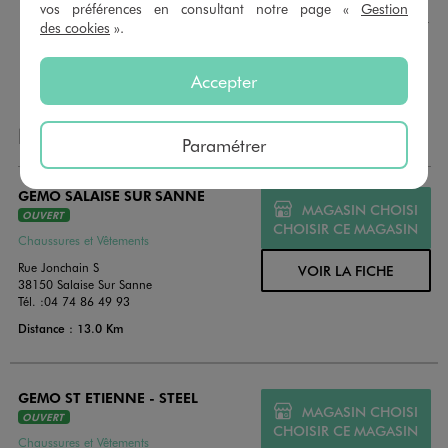
montant au choix entre 10€ et 150€. Les cartes cadeau
vos préférences en consultant notre page «
Gestion
GÉMO sont valables 1 an, utilisables en plusieurs fois, pour
des cookies
».
payer vos achats en magasin. Offrez vos cartes cadeau
dans de jolies enveloppes pour toutes les occasions.
Accepter
NOS AUTRES MAGASINS
Paramétrer
GEMO SALAISE SUR SANNE
MAGASIN CHOISI
OUVERT
CHOISIR CE MAGASIN
Chaussures et Vêtements
Rue Jonchain S
VOIR LA FICHE
38150 Salaise Sur Sanne
Tél. :
04 74 86 49 93
Distance : 13.0 Km
GEMO ST ETIENNE - STEEL
MAGASIN CHOISI
OUVERT
CHOISIR CE MAGASIN
Chaussures et Vêtements