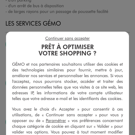
- d'un arrêt de bus à disposition
- de larges rayons pour un passage de poussette facilité
LES SERVICES GÉMO
Continuer sans accepter
JE PEUX CHANGER D’AVIS
PRÊT À OPTIMISER
VOTRE SHOPPING ?
Nous échangeons et vous proposons un avoir ou un
remboursement pour tout article non porté, non retouché,
GÉMO et nos partenaires souhaitons utiliser des cookies et
sous 30 jours, sur simple présentation du ticket de caisse,
des technologies similaires pour fournir, mettre à jour,
dans tous les magasins GÉMO.
améliorer nos services et personnaliser les annonces. Si vous
l'acceptez, nous pourrons stocker, accéder et traiter des
JE PEUX FAIRE RETOUCHER MES ARTICLES
données personnelles telles que vos visites à ce site web, les
Ourlets, ceintures… vous avez la possibilité de faire
adresses IP, les informations de votre compte utilisateur
retoucher vos articles textiles dans nos magasins. Les tarifs
telles que votre adresse e-mail et les identifiants des cookies.
sont à votre disposition sur simple demande. Voir
Vous avez le choix d'« Accepter » pour consentir à ces
conditions en magasins.
utilisations, de « Continuer sans accepter » pour vous y
opposer ou de «
Paramétrer
» vos préférences concernant
J’AIME FAIRE PLAISIR
chaque catégorie de cookie en cliquant sur « Valider » pour
Nous vous proposons des cartes cadeaux GÉMO d’un
valider vos options. Vous pouvez à tout moment modifier