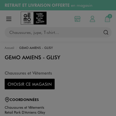
RETRAIT ET LIVRAISON OFFERTE
en magasin
Aller au contenu principal
Aller à la navigation
Retours OFFERTS
pendant 30 jours
0
Choisir mon magasin
Mon compte
Mon pa
Afficher le menu
PAYEZ EN 3x SANS FRAIS
dès 50€
Chaussures, jupe, T-shirt…
RÉSERVATION GRATUITE
4h en magasin
Accueil
GEMO AMIENS - GLISY
GEMO AMIENS - GLISY
Chaussures et Vêtements
CHOISIR CE MAGASIN
COORDONNÉES
Chaussures et Vêtements
Retail Park D'Amiens Glisy