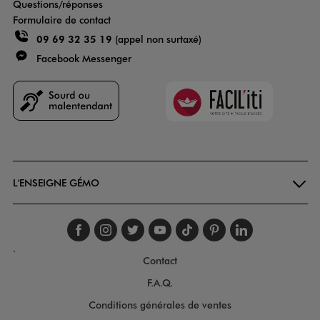
Questions/réponses
Formulaire de contact
09 69 32 35 19
(appel non surtaxé)
Facebook Messenger
Faciliti
Goodays
L'ENSEIGNE GÉMO
Suivez-nous sur faceboo
Suivez-nous sur inst
Suivez-nous sur twi
Suivez-nous sur
Suivez-nous s
Suivez-nou
Suivez-
.
Contact
F.A.Q.
Conditions générales de ventes