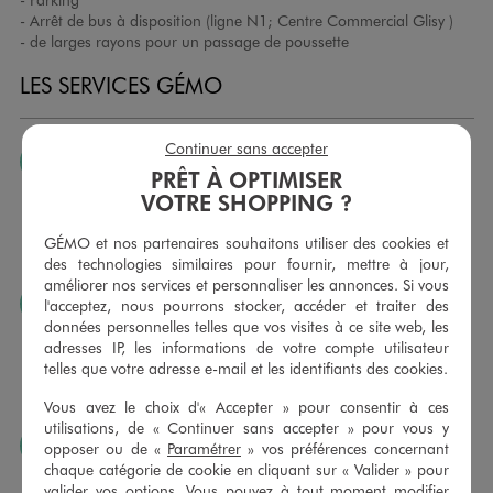
- Arrêt de bus à disposition (ligne N1; Centre Commercial Glisy )
- de larges rayons pour un passage de poussette
LES SERVICES GÉMO
Continuer sans accepter
JE PEUX CHANGER D’AVIS
PRÊT À OPTIMISER
Nous échangeons et vous proposons un avoir ou un
VOTRE SHOPPING ?
remboursement pour tout article non porté, non retouché,
sous 30 jours, sur simple présentation du ticket de caisse,
GÉMO et nos partenaires souhaitons utiliser des cookies et
dans tous les magasins GÉMO.
des technologies similaires pour fournir, mettre à jour,
améliorer nos services et personnaliser les annonces. Si vous
JE PEUX FAIRE RETOUCHER MES ARTICLES
l'acceptez, nous pourrons stocker, accéder et traiter des
données personnelles telles que vos visites à ce site web, les
Ourlets, ceintures… vous avez la possibilité de faire
adresses IP, les informations de votre compte utilisateur
retoucher vos articles textiles dans nos magasins. Les tarifs
telles que votre adresse e-mail et les identifiants des cookies.
sont à votre disposition sur simple demande. Voir
conditions en magasins.
Vous avez le choix d'« Accepter » pour consentir à ces
utilisations, de « Continuer sans accepter » pour vous y
J’AIME FAIRE PLAISIR
opposer ou de «
Paramétrer
» vos préférences concernant
chaque catégorie de cookie en cliquant sur « Valider » pour
Nous vous proposons des cartes cadeaux GÉMO d’un
valider vos options. Vous pouvez à tout moment modifier