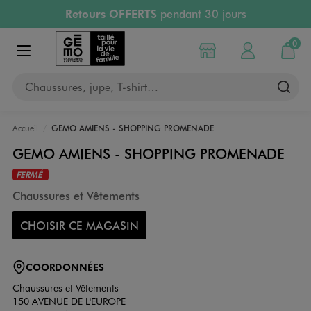
Retours OFFERTS
pendant 30 jours
Aller au contenu principal
Aller à la navigation
PAYEZ EN 3x SANS FRAIS
dès 50€
RÉSERVATION GRATUITE
4h en magasin
0
Choisir mon magasin
Mon compte
Mon pa
RETRAIT ET LIVRAISON OFFERTE
en magasin
Afficher le menu
Chaussures, jupe, T-shirt…
Accueil
GEMO AMIENS - SHOPPING PROMENADE
GEMO AMIENS - SHOPPING PROMENADE
FERMÉ
Chaussures et Vêtements
CHOISIR CE MAGASIN
COORDONNÉES
Chaussures et Vêtements
150 AVENUE DE L'EUROPE