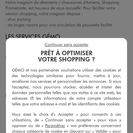
Notre magasin de vêtements / chaussures d'Amiens, Shopping
Promenade, est heureux de vous accueillir. Pour faciliter votre
session shopping, notre magasin dispose :
- d'un parking
- de larges rayons pour une circulation de poussette facilité
LES SERVICES GÉMO
Continuer sans accepter
PRÊT À OPTIMISER
JE PEUX CHANGER D’AVIS
VOTRE SHOPPING ?
Nous échangeons et vous proposons un avoir ou un
GÉMO et nos partenaires souhaitons utiliser des cookies et
remboursement pour tout article non porté, non retouché,
des technologies similaires pour fournir, mettre à jour,
sous 30 jours, sur simple présentation du ticket de caisse,
améliorer nos services et personnaliser les annonces. Si vous
dans tous les magasins GÉMO.
l'acceptez, nous pourrons stocker, accéder et traiter des
données personnelles telles que vos visites à ce site web, les
JE PEUX FAIRE RETOUCHER MES ARTICLES
adresses IP, les informations de votre compte utilisateur
telles que votre adresse e-mail et les identifiants des cookies.
Ourlets, ceintures… vous avez la possibilité de faire
retoucher vos articles textiles dans nos magasins. Les tarifs
Vous avez le choix d'« Accepter » pour consentir à ces
sont à votre disposition sur simple demande. Voir
utilisations, de « Continuer sans accepter » pour vous y
conditions en magasins.
opposer ou de «
Paramétrer
» vos préférences concernant
chaque catégorie de cookie en cliquant sur « Valider » pour