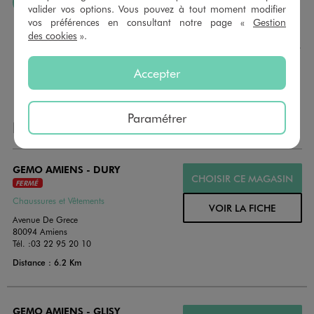
J’AIME FAIRE PLAISIR
valider vos options. Vous pouvez à tout moment modifier
vos préférences en consultant notre page «
Gestion
Nous vous proposons des cartes cadeaux GÉMO d’un
des cookies
».
montant au choix entre 10€ et 150€. Les cartes cadeau
GÉMO sont valables 1 an, utilisables en plusieurs fois, pour
payer vos achats en magasin. Offrez vos cartes cadeau
Accepter
dans de jolies enveloppes pour toutes les occasions.
Paramétrer
NOS AUTRES MAGASINS
GEMO AMIENS - DURY
CHOISIR CE MAGASIN
FERMÉ
Chaussures et Vêtements
VOIR LA FICHE
Avenue De Grece
80094 Amiens
Tél. :
03 22 95 20 10
Distance : 6.2 Km
GEMO AMIENS - GLISY