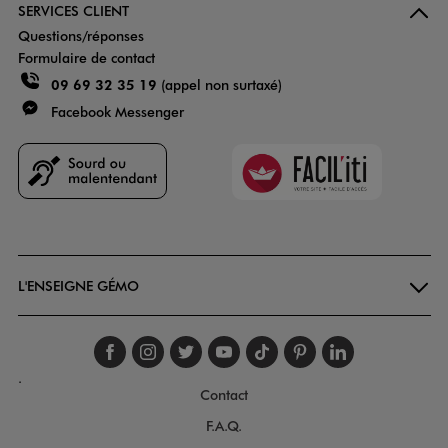
SERVICES CLIENT
Questions/réponses
Formulaire de contact
09 69 32 35 19
(appel non surtaxé)
Facebook Messenger
Faciliti
Goodays
L'ENSEIGNE GÉMO
Suivez-nous sur faceboo
Suivez-nous sur inst
Suivez-nous sur twi
Suivez-nous sur
Suivez-nous s
Suivez-nou
Suivez-
.
Contact
F.A.Q.