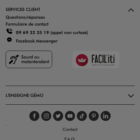
SERVICES CLIENT
Questions/réponses
Formulaire de contact
09 69 32 35 19
(appel non surtaxé)
Facebook Messenger
Faciliti
Goodays
L'ENSEIGNE GÉMO
Suivez-nous sur faceboo
Suivez-nous sur inst
Suivez-nous sur twi
Suivez-nous sur
Suivez-nous s
Suivez-nou
Suivez-
.
Contact
F.A.Q.