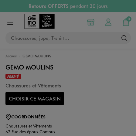
Retours OFFERTS
pendant 30 jours
Aller au contenu principal
Aller à la navigation
PAYEZ EN 3x SANS FRAIS
dès 50€
RÉSERVATION GRATUITE
4h en magasin
0
Choisir mon magasin
Mon compte
Mon pa
RETRAIT ET LIVRAISON OFFERTE
en magasin
Afficher le menu
Chaussures, jupe, T-shirt…
Accueil
GEMO MOULINS
GEMO MOULINS
FERMÉ
Chaussures et Vêtements
CHOISIR CE MAGASIN
COORDONNÉES
Chaussures et Vêtements
67 Rue des époux Contoux