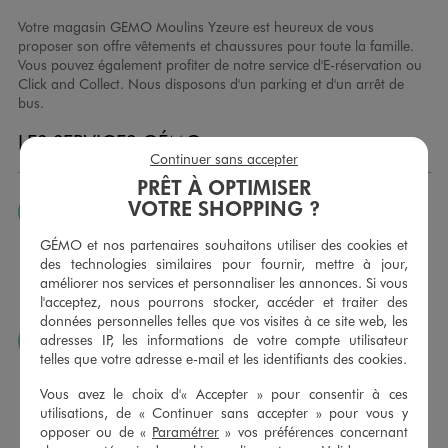
Votre magasin GEMO Moulins Yzeure est heureux de vous
proposer son offre vêtements et chaussures pour toute la famille.
Vous pouvez également profiter de notre service d'E-réservation ou
Click and Collect. Nous disposons d'un parking et d'un arrêt de
bus.
LES SERVICES GÉMO
Continuer sans accepter
PRÊT À OPTIMISER
VOTRE SHOPPING ?
JE PEUX CHANGER D’AVIS
Nous échangeons et vous proposons un avoir ou un
GÉMO et nos partenaires souhaitons utiliser des cookies et
remboursement pour tout article non porté, non retouché,
des technologies similaires pour fournir, mettre à jour,
sous 30 jours, sur simple présentation du ticket de caisse,
améliorer nos services et personnaliser les annonces. Si vous
dans tous les magasins GÉMO.
l'acceptez, nous pourrons stocker, accéder et traiter des
données personnelles telles que vos visites à ce site web, les
adresses IP, les informations de votre compte utilisateur
JE PEUX FAIRE RETOUCHER MES ARTICLES
telles que votre adresse e-mail et les identifiants des cookies.
Ourlets, ceintures… vous avez la possibilité de faire
retoucher vos articles textiles dans nos magasins. Les tarifs
Vous avez le choix d'« Accepter » pour consentir à ces
sont à votre disposition sur simple demande. Voir
utilisations, de « Continuer sans accepter » pour vous y
conditions en magasins.
opposer ou de «
Paramétrer
» vos préférences concernant