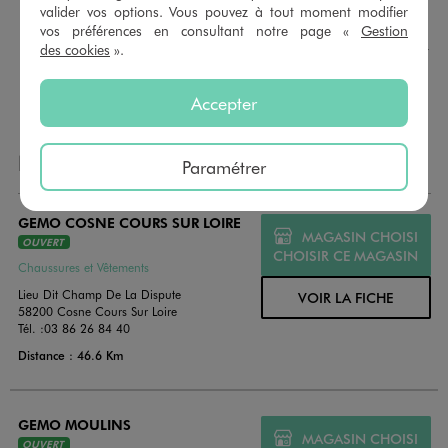
valider vos options. Vous pouvez à tout moment modifier
Nous vous proposons des cartes cadeaux GÉMO d’un
vos préférences en consultant notre page «
Gestion
montant au choix entre 10€ et 150€. Les cartes cadeau
des cookies
».
GÉMO sont valables 1 an, utilisables en plusieurs fois, pour
payer vos achats en magasin. Offrez vos cartes cadeau
dans de jolies enveloppes pour toutes les occasions.
Accepter
NOS AUTRES MAGASINS
Paramétrer
GEMO COSNE COURS SUR LOIRE
MAGASIN CHOISI
OUVERT
CHOISIR CE MAGASIN
Chaussures et Vêtements
Lieu Dit Champ De La Dispute
VOIR LA FICHE
58200 Cosne Cours Sur Loire
Tél. :
03 86 26 84 40
Distance : 46.6 Km
GEMO MOULINS
MAGASIN CHOISI
OUVERT