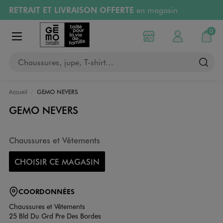
RETRAIT ET LIVRAISON OFFERTE
en magasin
Aller au contenu principal
Aller à la navigation
Retours OFFERTS
pendant 30 jours
0
Choisir mon magasin
Mon compte
Mon pa
Afficher le menu
PAYEZ EN 3x SANS FRAIS
dès 50€
Chaussures, jupe, T-shirt…
RÉSERVATION GRATUITE
4h en magasin
Accueil
GEMO NEVERS
GEMO NEVERS
Chaussures et Vêtements
CHOISIR CE MAGASIN
COORDONNÉES
Chaussures et Vêtements
25 Bld Du Grd Pre Des Bordes