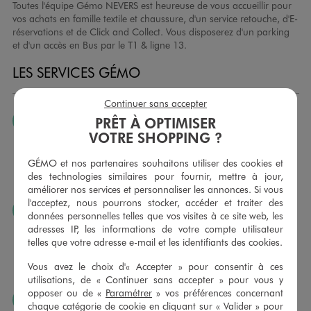
Toutes l'équipe Gémo NEVERS est heureuse de vous accueillir pour
vos achats en famille textile et chaussure, d'un service retouche, d'E-
réservations et de Click and Collect. Vous disposerez d'un parking
et d'un accès en Bus par le T1 & ligne 13.
LES SERVICES GÉMO
Continuer sans accepter
PRÊT À OPTIMISER
JE PEUX CHANGER D’AVIS
VOTRE SHOPPING ?
Nous échangeons et vous proposons un avoir ou un
remboursement pour tout article non porté, non retouché,
GÉMO et nos partenaires souhaitons utiliser des cookies et
sous 30 jours, sur simple présentation du ticket de caisse,
des technologies similaires pour fournir, mettre à jour,
dans tous les magasins GÉMO.
améliorer nos services et personnaliser les annonces. Si vous
l'acceptez, nous pourrons stocker, accéder et traiter des
JE PEUX FAIRE RETOUCHER MES ARTICLES
données personnelles telles que vos visites à ce site web, les
adresses IP, les informations de votre compte utilisateur
Ourlets, ceintures… vous avez la possibilité de faire
telles que votre adresse e-mail et les identifiants des cookies.
retoucher vos articles textiles dans nos magasins. Les tarifs
sont à votre disposition sur simple demande. Voir
Vous avez le choix d'« Accepter » pour consentir à ces
conditions en magasins.
utilisations, de « Continuer sans accepter » pour vous y
opposer ou de «
Paramétrer
» vos préférences concernant
J’AIME FAIRE PLAISIR
chaque catégorie de cookie en cliquant sur « Valider » pour