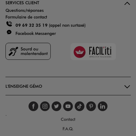
SERVICES CLIENT
Questions/réponses
Formulaire de contact
09 69 32 35 19
(appel non surtaxé)
Facebook Messenger
Faciliti
Goodays
L'ENSEIGNE GÉMO
Suivez-nous sur faceboo
Suivez-nous sur inst
Suivez-nous sur twi
Suivez-nous sur
Suivez-nous s
Suivez-nou
Suivez-
.
Contact
F.A.Q.