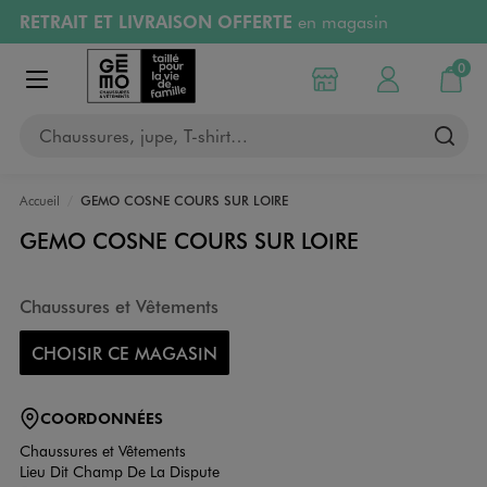
RETRAIT ET LIVRAISON OFFERTE
en magasin
Aller au contenu principal
Aller à la navigation
Retours OFFERTS
pendant 30 jours
0
Choisir mon magasin
Mon compte
Mon pa
Afficher le menu
PAYEZ EN 3x SANS FRAIS
dès 50€
Chaussures, jupe, T-shirt…
RÉSERVATION GRATUITE
4h en magasin
Accueil
GEMO COSNE COURS SUR LOIRE
GEMO COSNE COURS SUR LOIRE
Chaussures et Vêtements
CHOISIR CE MAGASIN
COORDONNÉES
Chaussures et Vêtements
Lieu Dit Champ De La Dispute