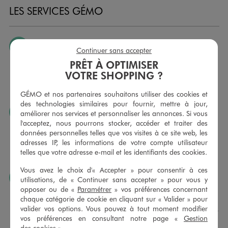
LES SERVICES GÉMO
JE PEUX CHANGER D’AVIS
Continuer sans accepter
Nous échangeons et vous proposons un avoir ou un
PRÊT À OPTIMISER
remboursement pour tout article non porté, non retouché,
VOTRE SHOPPING ?
sous 30 jours, sur simple présentation du ticket de caisse,
dans tous les magasins GÉMO.
GÉMO et nos partenaires souhaitons utiliser des cookies et
des technologies similaires pour fournir, mettre à jour,
JE PEUX FAIRE RETOUCHER MES ARTICLES
améliorer nos services et personnaliser les annonces. Si vous
l'acceptez, nous pourrons stocker, accéder et traiter des
Ourlets, ceintures… vous avez la possibilité de faire
données personnelles telles que vos visites à ce site web, les
retoucher vos articles textiles dans nos magasins. Les tarifs
adresses IP, les informations de votre compte utilisateur
sont à votre disposition sur simple demande. Voir
telles que votre adresse e-mail et les identifiants des cookies.
conditions en magasins.
Vous avez le choix d'« Accepter » pour consentir à ces
J’AIME FAIRE PLAISIR
utilisations, de « Continuer sans accepter » pour vous y
opposer ou de «
Paramétrer
» vos préférences concernant
Nous vous proposons des cartes cadeaux GÉMO d’un
chaque catégorie de cookie en cliquant sur « Valider » pour
montant au choix entre 10€ et 150€. Les cartes cadeau
valider vos options. Vous pouvez à tout moment modifier
GÉMO sont valables 1 an, utilisables en plusieurs fois, pour
vos préférences en consultant notre page «
Gestion
payer vos achats en magasin. Offrez vos cartes cadeau
des cookies
».