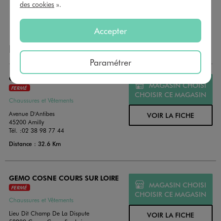
payer vos achats en magasin. Offrez vos cartes cadeau
des cookies
».
dans de jolies enveloppes pour toutes les occasions.
Accepter
NOS AUTRES MAGASINS
Paramétrer
GEMO MONTARGIS
MAGASIN CHOISI
FERMÉ
CHOISIR CE MAGASIN
Chaussures et Vêtements
Avenue D'Antibes
VOIR LA FICHE
45200 Amilly
Tél. :
02 38 98 77 44
Distance : 32.6 Km
GEMO COSNE COURS SUR LOIRE
MAGASIN CHOISI
FERMÉ
CHOISIR CE MAGASIN
Chaussures et Vêtements
Lieu Dit Champ De La Dispute
VOIR LA FICHE