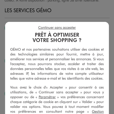
collect. À votre disposition : parking, ligne 3B arrêt faïencerie.
LES SERVICES GÉMO
Continuer sans accepter
JE PEUX CHANGER D’AVIS
PRÊT À OPTIMISER
Nous échangeons et vous proposons un avoir ou un
VOTRE SHOPPING ?
remboursement pour tout article non porté, non retouché,
sous 30 jours, sur simple présentation du ticket de caisse,
GÉMO et nos partenaires souhaitons utiliser des cookies et
dans tous les magasins GÉMO.
des technologies similaires pour fournir, mettre à jour,
améliorer nos services et personnaliser les annonces. Si vous
JE PEUX FAIRE RETOUCHER MES ARTICLES
l'acceptez, nous pourrons stocker, accéder et traiter des
Ourlets, ceintures… vous avez la possibilité de faire
données personnelles telles que vos visites à ce site web, les
retoucher vos articles textiles dans nos magasins. Les tarifs
adresses IP, les informations de votre compte utilisateur
sont à votre disposition sur simple demande. Voir
telles que votre adresse e-mail et les identifiants des cookies.
conditions en magasins.
Vous avez le choix d'« Accepter » pour consentir à ces
utilisations, de « Continuer sans accepter » pour vous y
J’AIME FAIRE PLAISIR
opposer ou de «
Paramétrer
» vos préférences concernant
Nous vous proposons des cartes cadeaux GÉMO d’un
chaque catégorie de cookie en cliquant sur « Valider » pour
montant au choix entre 10€ et 150€. Les cartes cadeau
valider vos options. Vous pouvez à tout moment modifier
GÉMO sont valables 1 an, utilisables en plusieurs fois, pour
vos préférences en consultant notre page «
Gestion