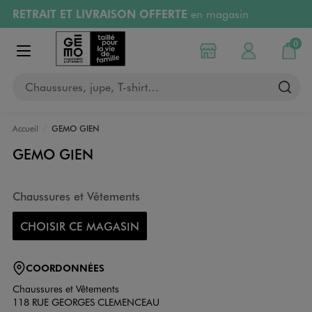
RETRAIT ET LIVRAISON OFFERTE
en magasin
Aller au contenu principal
Aller à la navigation
Retours OFFERTS
pendant 30 jours
0
Choisir mon magasin
Mon compte
Mon pa
Afficher le menu
PAYEZ EN 3x SANS FRAIS
dès 50€
Chaussures, jupe, T-shirt…
RÉSERVATION GRATUITE
4h en magasin
Accueil
GEMO GIEN
GEMO GIEN
Chaussures et Vêtements
CHOISIR CE MAGASIN
COORDONNÉES
Chaussures et Vêtements
118 RUE GEORGES CLEMENCEAU