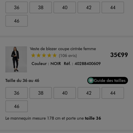
36
38
40
42
44
46
Veste de blazer coupe cintrée femme
35€99
4.5/5 de moyenne
(106 avis)
Couleur :
NOIR
Réf. :
40288400609
Taille du 36 au 46
Guide des tailles
36
38
40
42
44
46
Le mannequin mesure 178 cm et porte une
taille 36