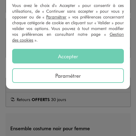
Indisponible
Vous avez le choix d'« Accepter » pour consentir à ces
Sélectionner l’option de livraison
utilisations, de « Continuer sans accepter » pour vous y
opposer ou de «
Paramétrer
» vos préférences concernant
chaque catégorie de cookie en cliquant sur « Valider » pour
valider vos options. Vous pouvez à tout moment modifier
Click & Collect ou réservation en 4h
vos préférences en consultant notre page «
Gestion
Sélectionner l’option de livraiso
des cookies
».
CHOISIR UN MAGASIN
Accepter
Payez en
3X sans frais
dès 50€
Paramétrer
+
26 points
grâce à cet achat
Retours
OFFERTS
30 jours
Ensemble costume noir pour femme