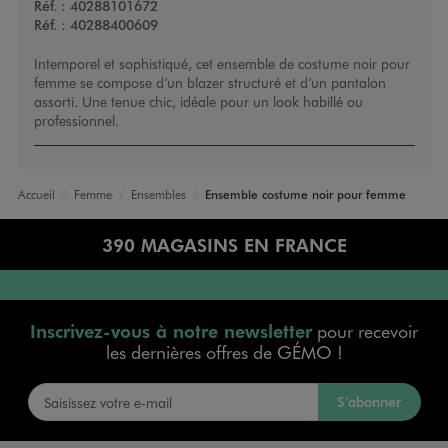
Réf. :
40288101672
Réf. :
40288400609
Intemporel et sophistiqué, cet ensemble de costume noir pour
femme se compose d’un blazer structuré et d’un pantalon
assorti. Une tenue chic, idéale pour un look habillé ou
professionnel.
Accueil
Femme
Ensembles
Ensemble costume noir pour femme
390 MAGASINS EN FRANCE
Inscrivez-vous à notre newsletter
pour recevoir
les dernières offres de GÉMO !
S’abonner