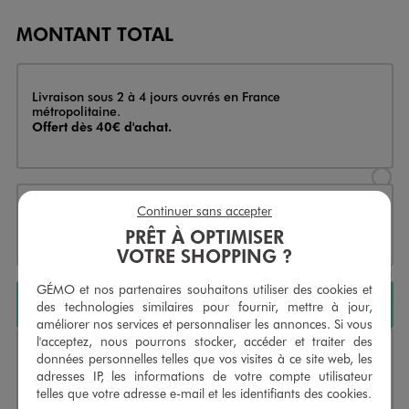
MONTANT TOTAL
Livraison
Livraison sous 2 à 4 jours ouvrés en France
métropolitaine.
Offert dès 40€ d'achat.
Sélectionner l’option de livraison
Continuer sans accepter
Click & Collect ou réservation en 4h
PRÊT À OPTIMISER
Sélectionner l’option de livraiso
VOTRE SHOPPING ?
GÉMO et nos partenaires souhaitons utiliser des cookies et
AJOUTER AU PANIER
des technologies similaires pour fournir, mettre à jour,
améliorer nos services et personnaliser les annonces. Si vous
l'acceptez, nous pourrons stocker, accéder et traiter des
Livraison
données personnelles telles que vos visites à ce site web, les
Livraison sous 2 à 4 jours ouvrés en France
adresses IP, les informations de votre compte utilisateur
métropolitaine.
Offert dès 40€ d'achat.
telles que votre adresse e-mail et les identifiants des cookies.