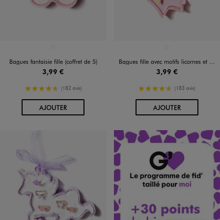
Disponible en 1 coloris
Disponible en 1 coloris
COLORIS ASSORTIS
ROSE VIF
Bagues fantaisie fille (coffret de 5)
Bagues fille avec motifs licornes et coeur (coffret de 5)
3,99 €
3,99 €
4.5/5 de moyenne
4.5/5 de moyenne
(182 avis)
(183 avis)
AU PANIER
AU PANIER
AJOUTER
AJOUTER