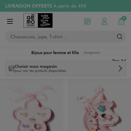
LIVRAISON OFFERTE
A partir de 40€
Aller au contenu principal
Aller à la navigation
RETRAIT ET LIVRAISON OFFERTE
en magasin
0
Choisir mon magasin
Mon compte
Mon pa
Afficher le menu
PAYEZ EN 3x SANS FRAIS
dès 50€
Chaussures, jupe, T-shirt…
Retours OFFERTS
pendant 30 jours
Bijoux pour femme et fille
chargement
Trier
Choisir mon magasin
pour voir les produits disponibles