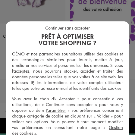
Continuer sans accepter
Disponible en 1 coloris
COLORIS ASSORTIS
PRÊT À OPTIMISER
Coffret de bagues pour fille en forme de licorne (lot de 5)
VOTRE SHOPPING ?
4,99 €
4.5/5 de moyenne
(60 avis)
GÉMO et nos partenaires souhaitons utiliser des cookies et
des technologies similaires pour fournir, mettre à jour,
AU PANIER
AJOUTER
améliorer nos services et personnaliser les annonces. Si vous
l'acceptez, nous pourrons stocker, accéder et traiter des
données personnelles telles que vos visites à ce site web, les
adresses IP, les informations de votre compte utilisateur
Accessoires d'entretien
telles que votre adresse e-mail et les identifiants des cookies.
Vous avez le choix d'« Accepter » pour consentir à ces
utilisations, de « Continuer sans accepter » pour vous y
opposer ou de «
Paramétrer
» vos préférences concernant
Accueil
Toutes cibles
Bijoux pour femme et fille
chaque catégorie de cookie en cliquant sur « Valider » pour
valider vos options. Vous pouvez à tout moment modifier
390 MAGASINS EN FRANCE
vos préférences en consultant notre page «
Gestion
des cookies
».