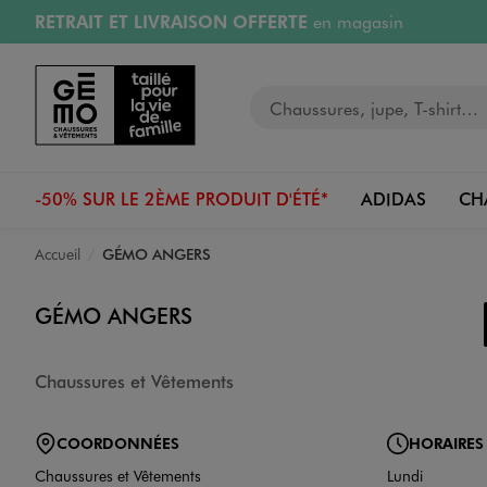
RETRAIT ET LIVRAISON OFFERTE
en magasin
Aller au contenu principal
Aller à la navigation
Retours OFFERTS
pendant 30 jours
Votre recherche
PAYEZ EN 3x SANS FRAIS
dès 50€
RÉSERVATION GRATUITE
4h en magasin
-50% SUR LE 2ÈME PRODUIT D'ÉTÉ*
ADIDAS
CH
Accueil
GÉMO ANGERS
GÉMO ANGERS
Chaussures et Vêtements
COORDONNÉES
HORAIRES
Chaussures et Vêtements
Lundi