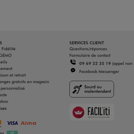
S
SERVICES CLIENT
Fidélité
Questions/réponses
u GÉMO
Formulaire de contact
eils
09 69 32 35 19
(appel non 
iement
Facebook Messenger
son et retrait
anges gratuits en magasin
s personnalisé
ecte
ation
Faciliti
ices
Goodays