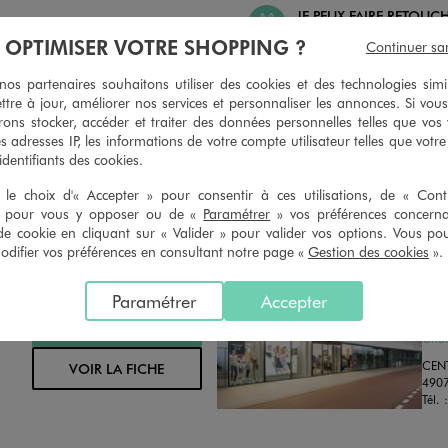
JE PEUX FAIRE RETOUC
 PEUX CHANGER D’AVIS
ARTICLES
À OPTIMISER VOTRE SHOPPING ?
Continuer sa
geons et vous proposons un avoir
Ourlets, ceintures… vous avez la 
oursement pour tout article non
faire retoucher vos articles textil
s partenaires souhaitons utiliser des cookies et des technologies simi
retouché, sous 30 jours, sur simple
magasins. Les tarifs sont à votre 
ttre à jour, améliorer nos services et personnaliser les annonces. Si vous
n du ticket de caisse, dans tous les
simple demande. Voir conditions
ons stocker, accéder et traiter des données personnelles telles que vos v
 GÉMO.
es adresses IP, les informations de votre compte utilisateur telles que votr
 identifiants des cookies.
le choix d'« Accepter » pour consentir à ces utilisations, de « Con
» pour vous y opposer ou de «
Paramétrer
» vos préférences concern
de cookie en cliquant sur « Valider » pour valider vos options. Vous po
ifier vos préférences en consultant notre page «
Gestion des cookies
».
Distance :
GE
6.5 Km
Paramétrer
Accepter
MAGASIN CHOISI
FER
CHOISIR CE MAGASIN
Chau
CEN
VOIR LA FICHE
490
Tél. 