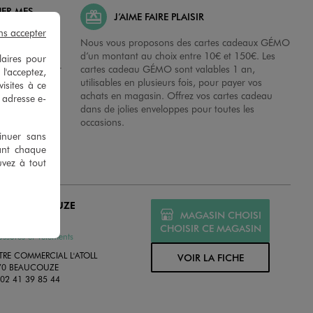
HER MES
J’AIME FAIRE PLAISIR
ns accepter
possibilité de
Nous vous proposons des cartes cadeaux GÉMO
es dans nos
d’un montant au choix entre 10€ et 150€. Les
laires pour
disposition sur
cartes cadeau GÉMO sont valables 1 an,
 l'acceptez,
 en magasins.
utilisables en plusieurs fois, pour payer vos
isites à ce
achats en magasin. Offrez vos cartes cadeau
e adresse e-
dans de jolies enveloppes pour toutes les
occasions.
tinuer sans
ant chaque
uvez à tout
MO BEAUCOUZE
MAGASIN CHOISI
MÉ
CHOISIR CE MAGASIN
ssures et Vêtements
TRE COMMERCIAL L'ATOLL
VOIR LA FICHE
70 BEAUCOUZE
:
02 41 39 85 44