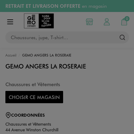
RETRAIT ET LIVRAISON OFFERTE
en magasin
Aller au contenu principal
Aller à la navigation
Retours OFFERTS
pendant 30 jours
0
Choisir mon magasin
Mon compte
Mon pa
Afficher le menu
PAYEZ EN 3x SANS FRAIS
dès 50€
Chaussures, jupe, T-shirt…
RÉSERVATION GRATUITE
4h en magasin
Accueil
GEMO ANGERS LA ROSERAIE
GEMO ANGERS LA ROSERAIE
Chaussures et Vêtements
CHOISIR CE MAGASIN
COORDONNÉES
Chaussures et Vêtements
44 Avenue Winston Churchill