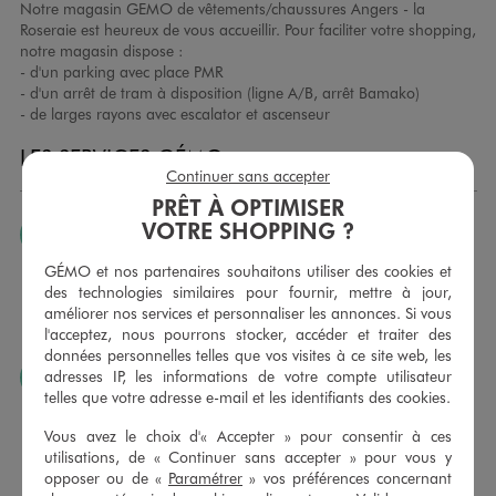
Notre magasin GEMO de vêtements/chaussures Angers - la
Roseraie est heureux de vous accueillir. Pour faciliter votre shopping,
notre magasin dispose :
- d'un parking avec place PMR
- d'un arrêt de tram à disposition (ligne A/B, arrêt Bamako)
- de larges rayons avec escalator et ascenseur
LES SERVICES GÉMO
Continuer sans accepter
PRÊT À OPTIMISER
VOTRE SHOPPING ?
JE PEUX CHANGER D’AVIS
Nous échangeons et vous proposons un avoir ou un
GÉMO et nos partenaires souhaitons utiliser des cookies et
remboursement pour tout article non porté, non retouché,
des technologies similaires pour fournir, mettre à jour,
sous 30 jours, sur simple présentation du ticket de caisse,
améliorer nos services et personnaliser les annonces. Si vous
dans tous les magasins GÉMO.
l'acceptez, nous pourrons stocker, accéder et traiter des
données personnelles telles que vos visites à ce site web, les
adresses IP, les informations de votre compte utilisateur
JE PEUX FAIRE RETOUCHER MES ARTICLES
telles que votre adresse e-mail et les identifiants des cookies.
Ourlets, ceintures… vous avez la possibilité de faire
retoucher vos articles textiles dans nos magasins. Les tarifs
Vous avez le choix d'« Accepter » pour consentir à ces
sont à votre disposition sur simple demande. Voir
utilisations, de « Continuer sans accepter » pour vous y
conditions en magasins.
opposer ou de «
Paramétrer
» vos préférences concernant