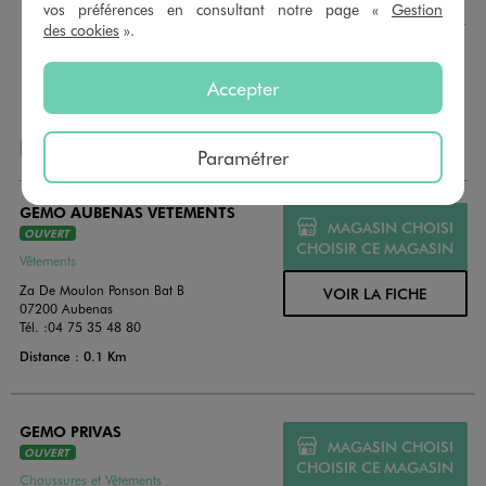
montant au choix entre 10€ et 150€. Les cartes cadeau
vos préférences en consultant notre page «
Gestion
GÉMO sont valables 1 an, utilisables en plusieurs fois, pour
des cookies
».
payer vos achats en magasin. Offrez vos cartes cadeau
dans de jolies enveloppes pour toutes les occasions.
Accepter
NOS AUTRES MAGASINS
Paramétrer
GEMO AUBENAS VETEMENTS
MAGASIN CHOISI
OUVERT
CHOISIR CE MAGASIN
Vêtements
Za De Moulon Ponson Bat B
VOIR LA FICHE
07200 Aubenas
Tél. :
04 75 35 48 80
Distance : 0.1 Km
GEMO PRIVAS
MAGASIN CHOISI
OUVERT
CHOISIR CE MAGASIN
Chaussures et Vêtements