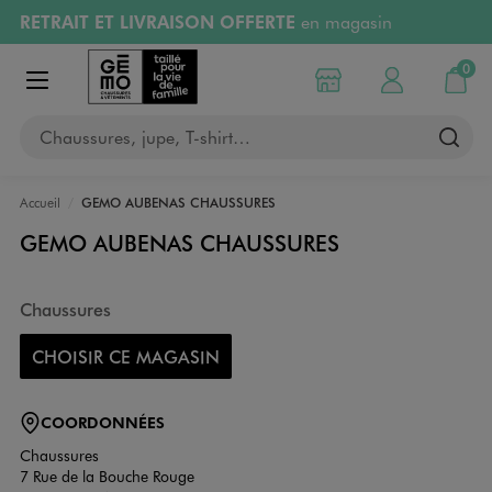
RETRAIT ET LIVRAISON OFFERTE
en magasin
Aller au contenu principal
Aller à la navigation
Retours OFFERTS
pendant 30 jours
0
Choisir mon magasin
Mon compte
Mon pa
Afficher le menu
PAYEZ EN 3x SANS FRAIS
dès 50€
Chaussures, jupe, T-shirt…
RÉSERVATION GRATUITE
4h en magasin
Accueil
GEMO AUBENAS CHAUSSURES
GEMO AUBENAS CHAUSSURES
Chaussures
CHOISIR CE MAGASIN
COORDONNÉES
Chaussures
7 Rue de la Bouche Rouge