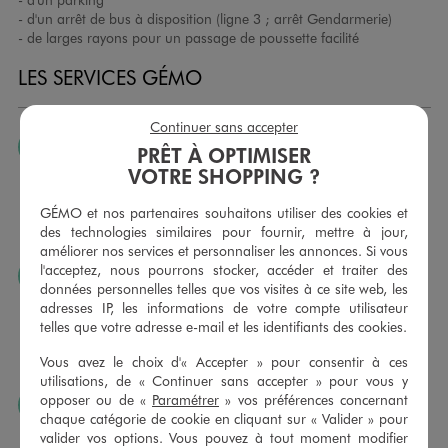
- d'un arrêt de bus à disposition (ligne 3 ; arrêt Gendarmerie)
- de larges rayons pour un passage de poussette facilité
LES SERVICES GÉMO
Continuer sans accepter
JE PEUX CHANGER D’AVIS
PRÊT À OPTIMISER
VOTRE SHOPPING ?
Nous échangeons et vous proposons un avoir ou un
remboursement pour tout article non porté, non retouché,
GÉMO et nos partenaires souhaitons utiliser des cookies et
sous 30 jours, sur simple présentation du ticket de caisse,
des technologies similaires pour fournir, mettre à jour,
dans tous les magasins GÉMO.
améliorer nos services et personnaliser les annonces. Si vous
l'acceptez, nous pourrons stocker, accéder et traiter des
JE PEUX FAIRE RETOUCHER MES ARTICLES
données personnelles telles que vos visites à ce site web, les
Ourlets, ceintures… vous avez la possibilité de faire
adresses IP, les informations de votre compte utilisateur
retoucher vos articles textiles dans nos magasins. Les tarifs
telles que votre adresse e-mail et les identifiants des cookies.
sont à votre disposition sur simple demande. Voir
Vous avez le choix d'« Accepter » pour consentir à ces
conditions en magasins.
utilisations, de « Continuer sans accepter » pour vous y
opposer ou de «
Paramétrer
» vos préférences concernant
J’AIME FAIRE PLAISIR
chaque catégorie de cookie en cliquant sur « Valider » pour
Nous vous proposons des cartes cadeaux GÉMO d’un
valider vos options. Vous pouvez à tout moment modifier