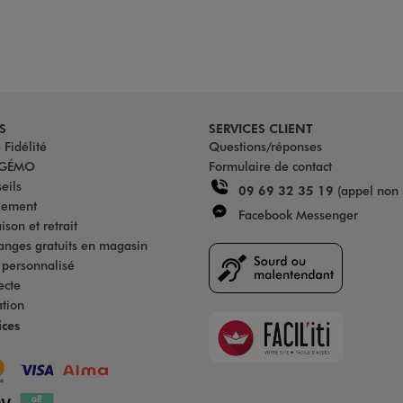
S
SERVICES CLIENT
Fidélité
Questions/réponses
u GÉMO
Formulaire de contact
eils
09 69 32 35 19
(appel non 
iement
Facebook Messenger
son et retrait
anges gratuits en magasin
s personnalisé
ecte
ation
Faciliti
ices
Goodays