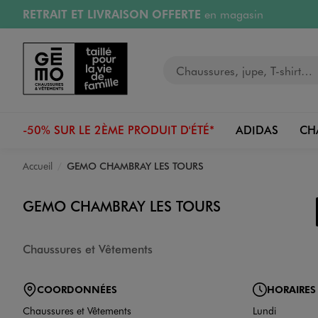
RETRAIT ET LIVRAISON OFFERTE
en magasin
Aller au contenu principal
Aller à la navigation
Retours OFFERTS
pendant 30 jours
Votre recherche
PAYEZ EN 3x SANS FRAIS
dès 50€
RÉSERVATION GRATUITE
4h en magasin
-50% SUR LE 2ÈME PRODUIT D'ÉTÉ*
ADIDAS
CH
Accueil
GEMO CHAMBRAY LES TOURS
GEMO CHAMBRAY LES TOURS
Chaussures et Vêtements
COORDONNÉES
HORAIRES
Chaussures et Vêtements
Lundi