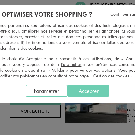
JE PEUX FAIRE RETOUC
 PEUX CHANGER D’AVIS
ARTICLES
À OPTIMISER VOTRE SHOPPING ?
Continuer sa
geons et vous proposons un avoir
Ourlets, ceintures… vous avez la 
oursement pour tout article non
faire retoucher vos articles textil
s partenaires souhaitons utiliser des cookies et des technologies simi
retouché, sous 30 jours, sur simple
magasins. Les tarifs sont à votre 
ttre à jour, améliorer nos services et personnaliser les annonces. Si vous
n du ticket de caisse, dans tous les
simple demande. Voir conditions
ons stocker, accéder et traiter des données personnelles telles que vos v
 GÉMO.
es adresses IP, les informations de votre compte utilisateur telles que votr
 identifiants des cookies.
le choix d'« Accepter » pour consentir à ces utilisations, de « Con
» pour vous y opposer ou de «
Paramétrer
» vos préférences concern
de cookie en cliquant sur « Valider » pour valider vos options. Vous po
ifier vos préférences en consultant notre page «
Gestion des cookies
».
Distance :
GEM
23.2 Km
Paramétrer
Accepter
MAGASIN CHOISI
FER
CHOISIR CE MAGASIN
Chau
LA 
VOIR LA FICHE
375
Tél. 