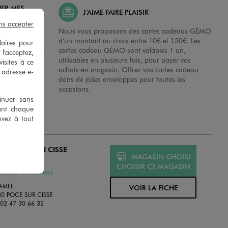
HER MES
J’AIME FAIRE PLAISIR
ns accepter
possibilité de
Nous vous proposons des cartes cadeaux GÉMO
es dans nos
d’un montant au choix entre 10€ et 150€. Les
laires pour
disposition sur
cartes cadeau GÉMO sont valables 1 an,
 l'acceptez,
 en magasins.
utilisables en plusieurs fois, pour payer vos
isites à ce
achats en magasin. Offrez vos cartes cadeau
e adresse e-
dans de jolies enveloppes pour toutes les
occasions.
tinuer sans
ant chaque
uvez à tout
O POCE SUR CISSE
MAGASIN CHOISI
MÉ
CHOISIR CE MAGASIN
ssures et Vêtements
RAMEE
VOIR LA FICHE
30 POCE SUR CISSE
:
02 47 30 66 32