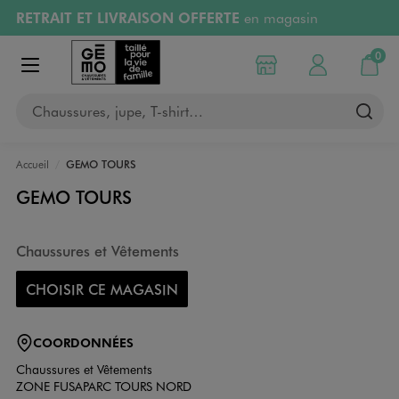
RETRAIT ET LIVRAISON OFFERTE
en magasin
Aller au contenu principal
Aller à la navigation
Retours OFFERTS
pendant 30 jours
0
Choisir mon magasin
Mon compte
Mon pa
Afficher le menu
PAYEZ EN 3x SANS FRAIS
dès 50€
Chaussures, jupe, T-shirt…
RÉSERVATION GRATUITE
4h en magasin
Accueil
GEMO TOURS
GEMO TOURS
Chaussures et Vêtements
CHOISIR CE MAGASIN
COORDONNÉES
Chaussures et Vêtements
ZONE FUSAPARC TOURS NORD