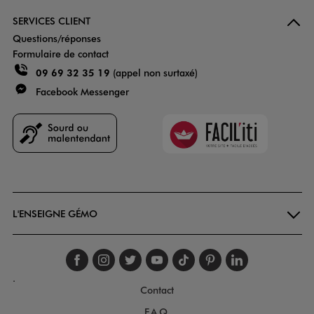
SERVICES CLIENT
Questions/réponses
Formulaire de contact
09 69 32 35 19
(appel non surtaxé)
Facebook Messenger
Faciliti
Goodays
L'ENSEIGNE GÉMO
Suivez-nous sur faceboo
Suivez-nous sur inst
Suivez-nous sur twi
Suivez-nous sur
Suivez-nous s
Suivez-nou
Suivez-
.
Contact
F.A.Q.