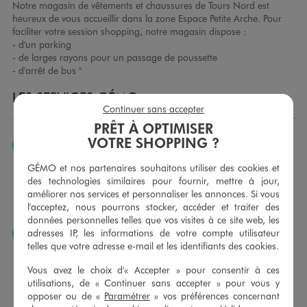
Notre magasin de vêtements et chaussures de Tours Nord est
heureux de vous accueillir dans la zone Espace Petite Arche. Pour
faciliter votre session shopping, notre magasin dispose :
- d'un parking
- de larges rayons pour un passage de poussette
- d'arrêt de bus "
LES SERVICES GÉMO
Continuer sans accepter
PRÊT À OPTIMISER
VOTRE SHOPPING ?
JE PEUX CHANGER D’AVIS
Nous échangeons et vous proposons un avoir ou un
GÉMO et nos partenaires souhaitons utiliser des cookies et
remboursement pour tout article non porté, non retouché,
des technologies similaires pour fournir, mettre à jour,
sous 30 jours, sur simple présentation du ticket de caisse,
améliorer nos services et personnaliser les annonces. Si vous
dans tous les magasins GÉMO.
l'acceptez, nous pourrons stocker, accéder et traiter des
données personnelles telles que vos visites à ce site web, les
adresses IP, les informations de votre compte utilisateur
JE PEUX FAIRE RETOUCHER MES ARTICLES
telles que votre adresse e-mail et les identifiants des cookies.
Ourlets, ceintures… vous avez la possibilité de faire
retoucher vos articles textiles dans nos magasins. Les tarifs
Vous avez le choix d'« Accepter » pour consentir à ces
sont à votre disposition sur simple demande. Voir
utilisations, de « Continuer sans accepter » pour vous y
conditions en magasins.
opposer ou de «
Paramétrer
» vos préférences concernant