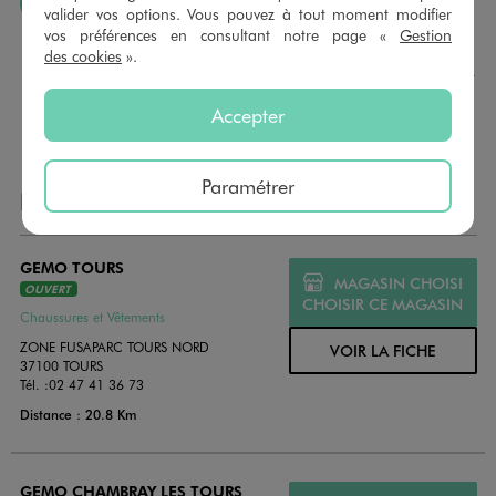
J’AIME FAIRE PLAISIR
valider vos options. Vous pouvez à tout moment modifier
vos préférences en consultant notre page «
Gestion
Nous vous proposons des cartes cadeaux GÉMO d’un
des cookies
».
montant au choix entre 10€ et 150€. Les cartes cadeau
GÉMO sont valables 1 an, utilisables en plusieurs fois, pour
payer vos achats en magasin. Offrez vos cartes cadeau
Accepter
dans de jolies enveloppes pour toutes les occasions.
Paramétrer
NOS AUTRES MAGASINS
GEMO TOURS
MAGASIN CHOISI
OUVERT
CHOISIR CE MAGASIN
Chaussures et Vêtements
ZONE FUSAPARC TOURS NORD
VOIR LA FICHE
37100 TOURS
Tél. :
02 47 41 36 73
Distance : 20.8 Km
GEMO CHAMBRAY LES TOURS