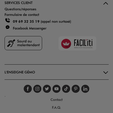
SERVICES CLIENT
Questions/réponses
Formulaire de contact
09 69 32 35 19
(appel non surtaxé)
Facebook Messenger
Faciliti
Goodays
L'ENSEIGNE GÉMO
Suivez-nous sur faceboo
Suivez-nous sur inst
Suivez-nous sur twi
Suivez-nous sur
Suivez-nous s
Suivez-nou
Suivez-
.
Contact
F.A.Q.