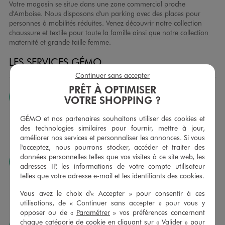
Votre magasin se situe dans une zone commercial proche
d'Amboise. Nous disposons d'un parking avec des places pour
personnes à mobilités réduites. Venez découvrir notre collection
chaussure et textile pour toute la famille ainsi que notre collection
maternité et grande taille femme.
LES SERVICES GÉMO
Continuer sans accepter
PRÊT À OPTIMISER
JE PEUX CHANGER D’AVIS
VOTRE SHOPPING ?
Nous échangeons et vous proposons un avoir ou un
GÉMO et nos partenaires souhaitons utiliser des cookies et
remboursement pour tout article non porté, non retouché,
des technologies similaires pour fournir, mettre à jour,
sous 30 jours, sur simple présentation du ticket de caisse,
améliorer nos services et personnaliser les annonces. Si vous
dans tous les magasins GÉMO.
l'acceptez, nous pourrons stocker, accéder et traiter des
données personnelles telles que vos visites à ce site web, les
JE PEUX FAIRE RETOUCHER MES ARTICLES
adresses IP, les informations de votre compte utilisateur
telles que votre adresse e-mail et les identifiants des cookies.
Ourlets, ceintures… vous avez la possibilité de faire
retoucher vos articles textiles dans nos magasins. Les tarifs
Vous avez le choix d'« Accepter » pour consentir à ces
sont à votre disposition sur simple demande. Voir
utilisations, de « Continuer sans accepter » pour vous y
conditions en magasins.
opposer ou de «
Paramétrer
» vos préférences concernant
chaque catégorie de cookie en cliquant sur « Valider » pour