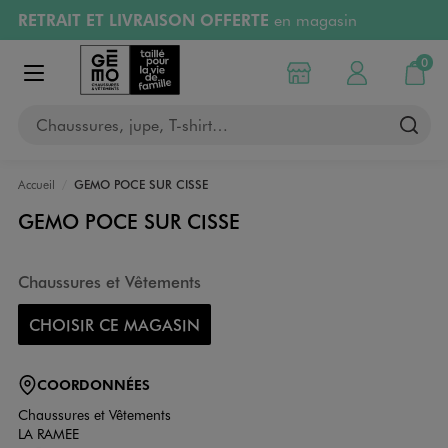
RETRAIT ET LIVRAISON OFFERTE
en magasin
Aller au contenu principal
Aller à la navigation
Retours OFFERTS
pendant 30 jours
0
Choisir mon magasin
Mon compte
Mon pa
Afficher le menu
PAYEZ EN 3x SANS FRAIS
dès 50€
Chaussures, jupe, T-shirt…
RÉSERVATION GRATUITE
4h en magasin
Accueil
GEMO POCE SUR CISSE
GEMO POCE SUR CISSE
Chaussures et Vêtements
CHOISIR CE MAGASIN
COORDONNÉES
Chaussures et Vêtements
LA RAMEE