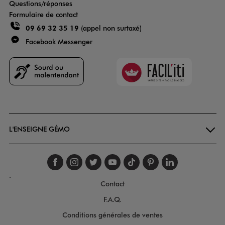
Questions/réponses
Formulaire de contact
09 69 32 35 19
(appel non surtaxé)
Facebook Messenger
Faciliti
Goodays
L'ENSEIGNE GÉMO
Suivez-nous sur faceboo
Suivez-nous sur inst
Suivez-nous sur twi
Suivez-nous sur
Suivez-nous s
Suivez-nou
Suivez-
.
Contact
F.A.Q.
Conditions générales de ventes