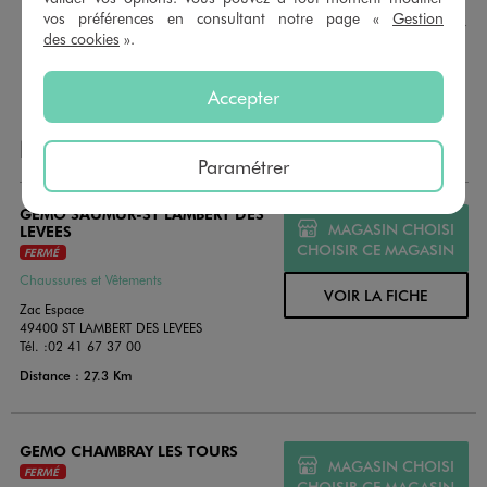
montant au choix entre 10€ et 150€. Les cartes cadeau
vos préférences en consultant notre page «
Gestion
GÉMO sont valables 1 an, utilisables en plusieurs fois, pour
des cookies
».
payer vos achats en magasin. Offrez vos cartes cadeau
dans de jolies enveloppes pour toutes les occasions.
Accepter
NOS AUTRES MAGASINS
Paramétrer
GEMO SAUMUR-ST LAMBERT DES
MAGASIN CHOISI
LEVEES
CHOISIR CE MAGASIN
FERMÉ
Chaussures et Vêtements
VOIR LA FICHE
Zac Espace
49400 ST LAMBERT DES LEVEES
Tél. :
02 41 67 37 00
Distance : 27.3 Km
GEMO CHAMBRAY LES TOURS
MAGASIN CHOISI
FERMÉ
CHOISIR CE MAGASIN