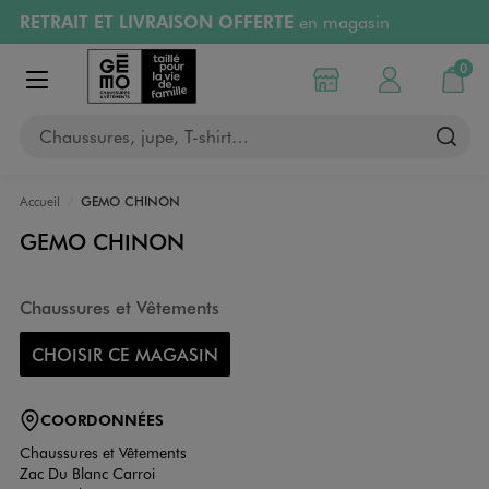
RETRAIT ET LIVRAISON OFFERTE
en magasin
Aller au contenu principal
Aller à la navigation
Retours OFFERTS
pendant 30 jours
0
Choisir mon magasin
Mon compte
Mon pa
Afficher le menu
PAYEZ EN 3x SANS FRAIS
dès 50€
Chaussures, jupe, T-shirt…
RÉSERVATION GRATUITE
4h en magasin
Accueil
GEMO CHINON
GEMO CHINON
Chaussures et Vêtements
CHOISIR CE MAGASIN
COORDONNÉES
Chaussures et Vêtements
Zac Du Blanc Carroi