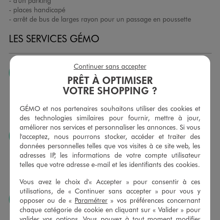
- d'un parking
- places handicapé
- arrêt de bus de larges rayon pour un passage en poussette
LES SERVICES GÉMO
Continuer sans accepter
JE PEUX CHANGER D’AVIS
PRÊT À OPTIMISER
Nous échangeons et vous proposons un avoir ou un
VOTRE SHOPPING ?
remboursement pour tout article non porté, non retouché,
sous 30 jours, sur simple présentation du ticket de caisse,
GÉMO et nos partenaires souhaitons utiliser des cookies et
dans tous les magasins GÉMO.
des technologies similaires pour fournir, mettre à jour,
améliorer nos services et personnaliser les annonces. Si vous
JE PEUX FAIRE RETOUCHER MES ARTICLES
l'acceptez, nous pourrons stocker, accéder et traiter des
données personnelles telles que vos visites à ce site web, les
Ourlets, ceintures… vous avez la possibilité de faire
adresses IP, les informations de votre compte utilisateur
retoucher vos articles textiles dans nos magasins. Les tarifs
telles que votre adresse e-mail et les identifiants des cookies.
sont à votre disposition sur simple demande. Voir
conditions en magasins.
Vous avez le choix d'« Accepter » pour consentir à ces
utilisations, de « Continuer sans accepter » pour vous y
J’AIME FAIRE PLAISIR
opposer ou de «
Paramétrer
» vos préférences concernant
chaque catégorie de cookie en cliquant sur « Valider » pour
Nous vous proposons des cartes cadeaux GÉMO d’un
valider vos options. Vous pouvez à tout moment modifier