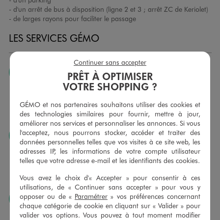
- d'un arrêt de bus à disposition (ligne 2 et 3 ; arrêt ZC de Keriolet)
- de larges rayons pour faciliter le passage
LES SERVICES GÉMO
Continuer sans accepter
JE PEUX CHANGER D’AVIS
PRÊT À OPTIMISER
VOTRE SHOPPING ?
Nous échangeons et vous proposons un avoir ou un
remboursement pour tout article non porté, non retouché,
GÉMO et nos partenaires souhaitons utiliser des cookies et
sous 30 jours, sur simple présentation du ticket de caisse,
des technologies similaires pour fournir, mettre à jour,
dans tous les magasins GÉMO.
améliorer nos services et personnaliser les annonces. Si vous
l'acceptez, nous pourrons stocker, accéder et traiter des
JE PEUX FAIRE RETOUCHER MES ARTICLES
données personnelles telles que vos visites à ce site web, les
Ourlets, ceintures… vous avez la possibilité de faire
adresses IP, les informations de votre compte utilisateur
retoucher vos articles textiles dans nos magasins. Les tarifs
telles que votre adresse e-mail et les identifiants des cookies.
sont à votre disposition sur simple demande. Voir
Vous avez le choix d'« Accepter » pour consentir à ces
conditions en magasins.
utilisations, de « Continuer sans accepter » pour vous y
opposer ou de «
Paramétrer
» vos préférences concernant
J’AIME FAIRE PLAISIR
chaque catégorie de cookie en cliquant sur « Valider » pour
Nous vous proposons des cartes cadeaux GÉMO d’un
valider vos options. Vous pouvez à tout moment modifier