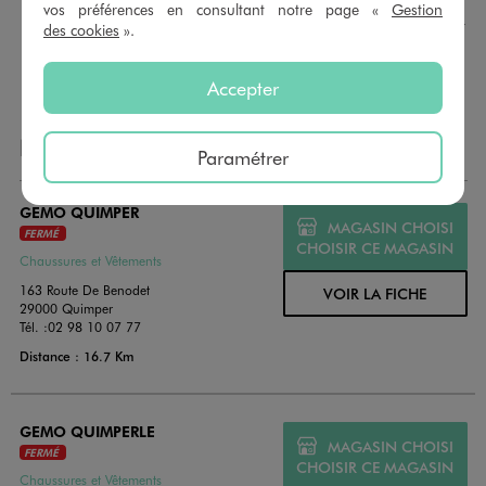
montant au choix entre 10€ et 150€. Les cartes cadeau
vos préférences en consultant notre page «
Gestion
GÉMO sont valables 1 an, utilisables en plusieurs fois, pour
des cookies
».
payer vos achats en magasin. Offrez vos cartes cadeau
dans de jolies enveloppes pour toutes les occasions.
Accepter
NOS AUTRES MAGASINS
Paramétrer
GEMO QUIMPER
MAGASIN CHOISI
FERMÉ
CHOISIR CE MAGASIN
Chaussures et Vêtements
163 Route De Benodet
VOIR LA FICHE
29000 Quimper
Tél. :
02 98 10 07 77
Distance : 16.7 Km
GEMO QUIMPERLE
MAGASIN CHOISI
FERMÉ
CHOISIR CE MAGASIN
Chaussures et Vêtements