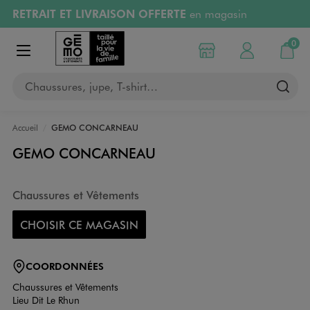
RETRAIT ET LIVRAISON OFFERTE
en magasin
Aller au contenu principal
Aller à la navigation
Retours OFFERTS
pendant 30 jours
0
Choisir mon magasin
Mon compte
Mon pa
Afficher le menu
PAYEZ EN 3x SANS FRAIS
dès 50€
Chaussures, jupe, T-shirt…
RÉSERVATION GRATUITE
4h en magasin
Accueil
GEMO CONCARNEAU
GEMO CONCARNEAU
Chaussures et Vêtements
CHOISIR CE MAGASIN
COORDONNÉES
Chaussures et Vêtements
Lieu Dit Le Rhun