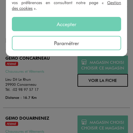
montant au choix entre 10€ et 150€. Les cartes cadeau
vos préférences en consultant notre page «
Gestion
GÉMO sont valables 1 an, utilisables en plusieurs fois, pour
des cookies
».
payer vos achats en magasin. Offrez vos cartes cadeau
dans de jolies enveloppes pour toutes les occasions.
Accepter
NOS AUTRES MAGASINS
Paramétrer
GEMO CONCARNEAU
MAGASIN CHOISI
FERMÉ
CHOISIR CE MAGASIN
Chaussures et Vêtements
Lieu Dit Le Rhun
VOIR LA FICHE
29900 Concarneau
Tél. :
02 98 97 57 17
Distance : 16.7 Km
GEMO DOUARNENEZ
MAGASIN CHOISI
FERMÉ
CHOISIR CE MAGASIN
Chaussures et Vêtements