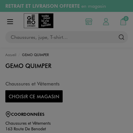
RETRAIT ET LIVRAISON OFFERTE
en magasin
Aller au contenu principal
Aller à la navigation
Retours OFFERTS
pendant 30 jours
0
Choisir mon magasin
Mon compte
Mon pa
Afficher le menu
PAYEZ EN 3x SANS FRAIS
dès 50€
Chaussures, jupe, T-shirt…
RÉSERVATION GRATUITE
4h en magasin
Accueil
GEMO QUIMPER
GEMO QUIMPER
Chaussures et Vêtements
CHOISIR CE MAGASIN
COORDONNÉES
Chaussures et Vêtements
163 Route De Benodet