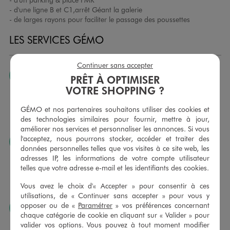
- d'une ligne B et C1,arrêt Géant la galerie
- de larges rayons pour faciliter le passage des poussettes
LES SERVICES GÉMO
Continuer sans accepter
JE PEUX CHANGER D’AVIS
PRÊT À OPTIMISER
VOTRE SHOPPING ?
Nous échangeons et vous proposons un avoir ou un
remboursement pour tout article non porté, non retouché,
GÉMO et nos partenaires souhaitons utiliser des cookies et
sous 30 jours, sur simple présentation du ticket de caisse,
des technologies similaires pour fournir, mettre à jour,
dans tous les magasins GÉMO.
améliorer nos services et personnaliser les annonces. Si vous
l'acceptez, nous pourrons stocker, accéder et traiter des
JE PEUX FAIRE RETOUCHER MES ARTICLES
données personnelles telles que vos visites à ce site web, les
Ourlets, ceintures… vous avez la possibilité de faire
adresses IP, les informations de votre compte utilisateur
retoucher vos articles textiles dans nos magasins. Les tarifs
telles que votre adresse e-mail et les identifiants des cookies.
sont à votre disposition sur simple demande. Voir
Vous avez le choix d'« Accepter » pour consentir à ces
conditions en magasins.
utilisations, de « Continuer sans accepter » pour vous y
opposer ou de «
Paramétrer
» vos préférences concernant
J’AIME FAIRE PLAISIR
chaque catégorie de cookie en cliquant sur « Valider » pour
Nous vous proposons des cartes cadeaux GÉMO d’un
valider vos options. Vous pouvez à tout moment modifier