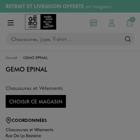
RETRAIT ET LIVRAISON OFFERTE
en magasin
Aller au contenu principal
Aller à la navigation
Retours OFFERTS
pendant 30 jours
0
Choisir mon magasin
Mon compte
Mon pa
Afficher le menu
PAYEZ EN 3x SANS FRAIS
dès 50€
Chaussures, jupe, T-shirt…
RÉSERVATION GRATUITE
4h en magasin
Accueil
GEMO EPINAL
GEMO EPINAL
Chaussures et Vêtements
CHOISIR CE MAGASIN
COORDONNÉES
Chaussures et Vêtements
Rue De La Bazaine