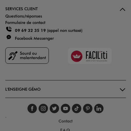
SERVICES CLIENT
Questions/réponses
Formulaire de contact
09 69 32 35 19
(appel non surtaxé)
Facebook Messenger
Faciliti
Goodays
L'ENSEIGNE GÉMO
Suivez-nous sur faceboo
Suivez-nous sur inst
Suivez-nous sur twi
Suivez-nous sur
Suivez-nous s
Suivez-nou
Suivez-
.
Contact
F.A.Q.