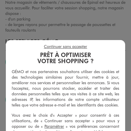
Notre magasin de vêtements / chaussures de Epinal est heureux de
vous accueillir. Pour faciliter votre session shopping, notre magasin
dispose :
- d'un parking
- de larges rayons pour permettre le passage de poussettes et
fauteuils roulants
LES SERVICES GÉMO
Continuer sans accepter
PRÊT À OPTIMISER
VOTRE SHOPPING ?
JE PEUX CHANGER D’AVIS
Nous échangeons et vous proposons un avoir ou un
GÉMO et nos partenaires souhaitons utiliser des cookies et
remboursement pour tout article non porté, non retouché,
des technologies similaires pour fournir, mettre à jour,
sous 30 jours, sur simple présentation du ticket de caisse,
améliorer nos services et personnaliser les annonces. Si vous
dans tous les magasins GÉMO.
l'acceptez, nous pourrons stocker, accéder et traiter des
données personnelles telles que vos visites à ce site web, les
adresses IP, les informations de votre compte utilisateur
JE PEUX FAIRE RETOUCHER MES ARTICLES
telles que votre adresse e-mail et les identifiants des cookies.
Ourlets, ceintures… vous avez la possibilité de faire
retoucher vos articles textiles dans nos magasins. Les tarifs
Vous avez le choix d'« Accepter » pour consentir à ces
sont à votre disposition sur simple demande. Voir
utilisations, de « Continuer sans accepter » pour vous y
conditions en magasins.
opposer ou de «
Paramétrer
» vos préférences concernant