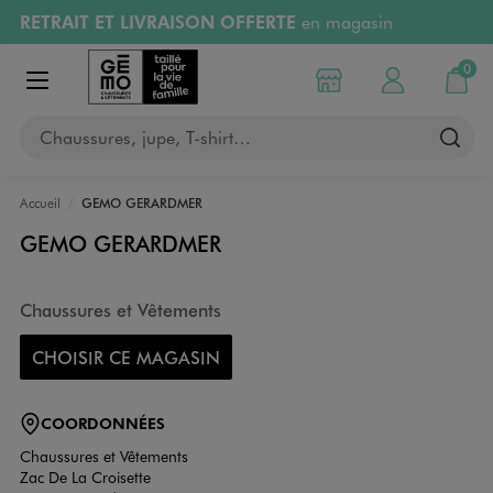
RETRAIT ET LIVRAISON OFFERTE
en magasin
Aller au contenu principal
Aller à la navigation
Retours OFFERTS
pendant 30 jours
0
Choisir mon magasin
Mon compte
Mon pa
Afficher le menu
PAYEZ EN 3x SANS FRAIS
dès 50€
Chaussures, jupe, T-shirt…
RÉSERVATION GRATUITE
4h en magasin
Accueil
GEMO GERARDMER
GEMO GERARDMER
Chaussures et Vêtements
CHOISIR CE MAGASIN
COORDONNÉES
Chaussures et Vêtements
Zac De La Croisette