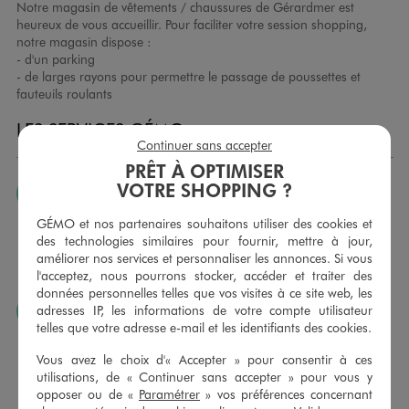
Notre magasin de vêtements / chaussures de Gérardmer est
heureux de vous accueillir. Pour faciliter votre session shopping,
notre magasin dispose :
- d'un parking
- de larges rayons pour permettre le passage de poussettes et
fauteuils roulants
LES SERVICES GÉMO
Continuer sans accepter
PRÊT À OPTIMISER
VOTRE SHOPPING ?
JE PEUX CHANGER D’AVIS
Nous échangeons et vous proposons un avoir ou un
GÉMO et nos partenaires souhaitons utiliser des cookies et
remboursement pour tout article non porté, non retouché,
des technologies similaires pour fournir, mettre à jour,
sous 30 jours, sur simple présentation du ticket de caisse,
améliorer nos services et personnaliser les annonces. Si vous
dans tous les magasins GÉMO.
l'acceptez, nous pourrons stocker, accéder et traiter des
données personnelles telles que vos visites à ce site web, les
adresses IP, les informations de votre compte utilisateur
JE PEUX FAIRE RETOUCHER MES ARTICLES
telles que votre adresse e-mail et les identifiants des cookies.
Ourlets, ceintures… vous avez la possibilité de faire
retoucher vos articles textiles dans nos magasins. Les tarifs
Vous avez le choix d'« Accepter » pour consentir à ces
sont à votre disposition sur simple demande. Voir
utilisations, de « Continuer sans accepter » pour vous y
conditions en magasins.
opposer ou de «
Paramétrer
» vos préférences concernant