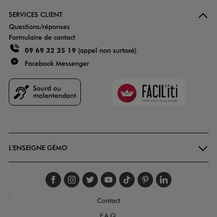
SERVICES CLIENT
Questions/réponses
Formulaire de contact
09 69 32 35 19
(appel non surtaxé)
Facebook Messenger
Faciliti
Goodays
L'ENSEIGNE GÉMO
Suivez-nous sur faceboo
Suivez-nous sur inst
Suivez-nous sur twi
Suivez-nous sur
Suivez-nous s
Suivez-nou
Suivez-
.
Contact
F.A.Q.