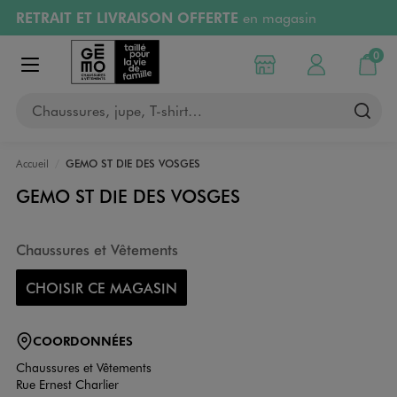
RETRAIT ET LIVRAISON OFFERTE
en magasin
Aller au contenu principal
Aller à la navigation
Retours OFFERTS
pendant 30 jours
0
Choisir mon magasin
Mon compte
Mon pa
Afficher le menu
PAYEZ EN 3x SANS FRAIS
dès 50€
Chaussures, jupe, T-shirt…
RÉSERVATION GRATUITE
4h en magasin
Accueil
GEMO ST DIE DES VOSGES
GEMO ST DIE DES VOSGES
Chaussures et Vêtements
CHOISIR CE MAGASIN
COORDONNÉES
Chaussures et Vêtements
Rue Ernest Charlier