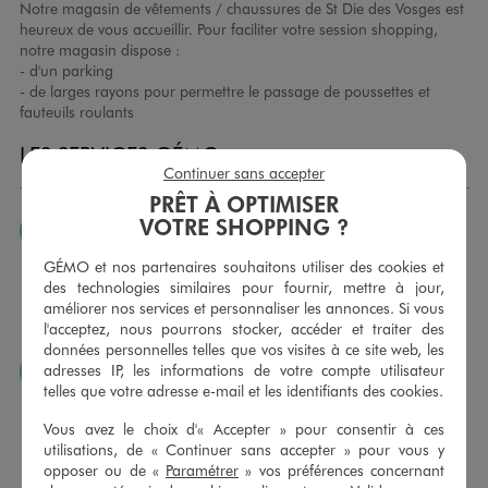
Notre magasin de vêtements / chaussures de St Die des Vosges est
heureux de vous accueillir. Pour faciliter votre session shopping,
notre magasin dispose :
- d'un parking
- de larges rayons pour permettre le passage de poussettes et
fauteuils roulants
LES SERVICES GÉMO
Continuer sans accepter
PRÊT À OPTIMISER
VOTRE SHOPPING ?
JE PEUX CHANGER D’AVIS
Nous échangeons et vous proposons un avoir ou un
GÉMO et nos partenaires souhaitons utiliser des cookies et
remboursement pour tout article non porté, non retouché,
des technologies similaires pour fournir, mettre à jour,
sous 30 jours, sur simple présentation du ticket de caisse,
améliorer nos services et personnaliser les annonces. Si vous
dans tous les magasins GÉMO.
l'acceptez, nous pourrons stocker, accéder et traiter des
données personnelles telles que vos visites à ce site web, les
adresses IP, les informations de votre compte utilisateur
JE PEUX FAIRE RETOUCHER MES ARTICLES
telles que votre adresse e-mail et les identifiants des cookies.
Ourlets, ceintures… vous avez la possibilité de faire
retoucher vos articles textiles dans nos magasins. Les tarifs
Vous avez le choix d'« Accepter » pour consentir à ces
sont à votre disposition sur simple demande. Voir
utilisations, de « Continuer sans accepter » pour vous y
conditions en magasins.
opposer ou de «
Paramétrer
» vos préférences concernant