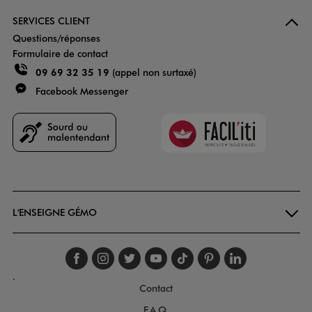
SERVICES CLIENT
Questions/réponses
Formulaire de contact
09 69 32 35 19
(appel non surtaxé)
Facebook Messenger
Faciliti
Goodays
L'ENSEIGNE GÉMO
Suivez-nous sur faceboo
Suivez-nous sur inst
Suivez-nous sur twi
Suivez-nous sur
Suivez-nous s
Suivez-nou
Suivez-
.
Contact
F.A.Q.