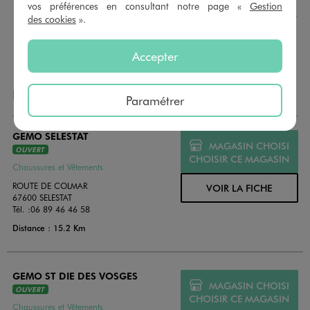
montant au choix entre 10€ et 150€. Les cartes cadeau
vos préférences en consultant notre page «
Gestion
GÉMO sont valables 1 an, utilisables en plusieurs fois, pour
des cookies
».
payer vos achats en magasin. Offrez vos cartes cadeau
dans de jolies enveloppes pour toutes les occasions.
Accepter
NOS AUTRES MAGASINS
Paramétrer
GEMO SELESTAT
MAGASIN CHOISI
OUVERT
CHOISIR CE MAGASIN
Chaussures et Vêtements
ROUTE DE COLMAR
VOIR LA FICHE
67600 SELESTAT
Tél. :
06 89 46 46 58
Distance : 15.2 Km
GEMO ST DIE DES VOSGES
MAGASIN CHOISI
OUVERT
CHOISIR CE MAGASIN
Chaussures et Vêtements