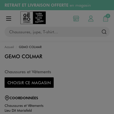
RETRAIT ET LIVRAISON OFFERTE
en magasin
Aller au contenu principal
Aller à la navigation
Retours OFFERTS
pendant 30 jours
0
Choisir mon magasin
Mon compte
Mon pa
Afficher le menu
PAYEZ EN 3x SANS FRAIS
dès 50€
Chaussures, jupe, T-shirt…
RÉSERVATION GRATUITE
4h en magasin
Accueil
GEMO COLMAR
GEMO COLMAR
Chaussures et Vêtements
CHOISIR CE MAGASIN
COORDONNÉES
Chaussures et Vêtements
Lieu Dit Mariafeld