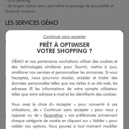
- d'un parking
- de larges rayons pour permettre le passage de poussettes et
fauteuils roulants
LES SERVICES GÉMO
Continuer sans accepter
JE PEUX CHANGER D’AVIS
PRÊT À OPTIMISER
VOTRE SHOPPING ?
Nous échangeons et vous proposons un avoir ou un
remboursement pour tout article non porté, non retouché,
GÉMO et nos partenaires souhaitons utiliser des cookies et
sous 30 jours, sur simple présentation du ticket de caisse,
des technologies similaires pour fournir, mettre à jour,
dans tous les magasins GÉMO.
améliorer nos services et personnaliser les annonces. Si vous
l'acceptez, nous pourrons stocker, accéder et traiter des
JE PEUX FAIRE RETOUCHER MES ARTICLES
données personnelles telles que vos visites à ce site web, les
Ourlets, ceintures… vous avez la possibilité de faire
adresses IP, les informations de votre compte utilisateur
retoucher vos articles textiles dans nos magasins. Les tarifs
telles que votre adresse e-mail et les identifiants des cookies.
sont à votre disposition sur simple demande. Voir
Vous avez le choix d'« Accepter » pour consentir à ces
conditions en magasins.
utilisations, de « Continuer sans accepter » pour vous y
opposer ou de «
Paramétrer
» vos préférences concernant
J’AIME FAIRE PLAISIR
chaque catégorie de cookie en cliquant sur « Valider » pour
Nous vous proposons des cartes cadeaux GÉMO d’un
valider vos options. Vous pouvez à tout moment modifier