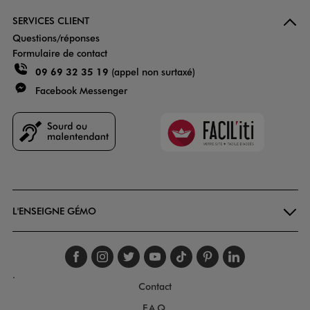
SERVICES CLIENT
Questions/réponses
Formulaire de contact
09 69 32 35 19
(appel non surtaxé)
Facebook Messenger
Faciliti
Goodays
L'ENSEIGNE GÉMO
Suivez-nous sur faceboo
Suivez-nous sur inst
Suivez-nous sur twi
Suivez-nous sur
Suivez-nous s
Suivez-nou
Suivez-
.
Contact
F.A.Q.