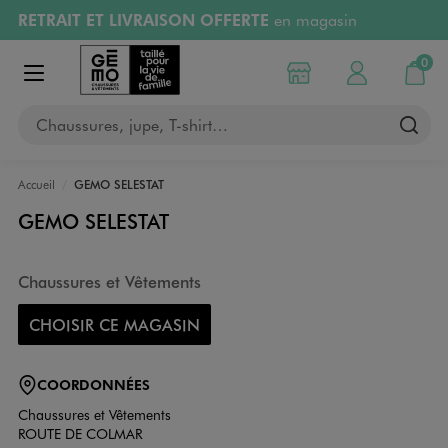
RETRAIT ET LIVRAISON OFFERTE
en magasin
Aller au contenu principal
Aller à la navigation
Retours OFFERTS
pendant 30 jours
0
Choisir mon magasin
Mon compte
Mon pa
Afficher le menu
PAYEZ EN 3x SANS FRAIS
dès 50€
Chaussures, jupe, T-shirt…
RÉSERVATION GRATUITE
4h en magasin
Accueil
GEMO SELESTAT
GEMO SELESTAT
Chaussures et Vêtements
CHOISIR CE MAGASIN
COORDONNÉES
Chaussures et Vêtements
ROUTE DE COLMAR