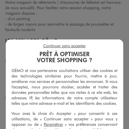
Notre magasin de vêtements / chaussures de Sélestat est heureux
de vous accueillir. Pour faciliter votre session shopping, notre
magasin dispose :
- d'un parking
- de larges rayons pour permettre le passage de poussettes et
fauteuils roulants
LES SERVICES GÉMO
Continuer sans accepter
PRÊT À OPTIMISER
VOTRE SHOPPING ?
JE PEUX CHANGER D’AVIS
Nous échangeons et vous proposons un avoir ou un
GÉMO et nos partenaires souhaitons utiliser des cookies et
remboursement pour tout article non porté, non retouché,
des technologies similaires pour fournir, mettre à jour,
sous 30 jours, sur simple présentation du ticket de caisse,
améliorer nos services et personnaliser les annonces. Si vous
dans tous les magasins GÉMO.
l'acceptez, nous pourrons stocker, accéder et traiter des
données personnelles telles que vos visites à ce site web, les
adresses IP, les informations de votre compte utilisateur
JE PEUX FAIRE RETOUCHER MES ARTICLES
telles que votre adresse e-mail et les identifiants des cookies.
Ourlets, ceintures… vous avez la possibilité de faire
retoucher vos articles textiles dans nos magasins. Les tarifs
Vous avez le choix d'« Accepter » pour consentir à ces
sont à votre disposition sur simple demande. Voir
utilisations, de « Continuer sans accepter » pour vous y
conditions en magasins.
opposer ou de «
Paramétrer
» vos préférences concernant