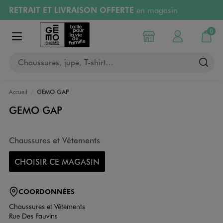
RETRAIT ET LIVRAISON OFFERTE
en magasin
Aller au contenu principal
Aller à la navigation
Retours OFFERTS
pendant 30 jours
0
Choisir mon magasin
Mon compte
Mon pa
Afficher le menu
PAYEZ EN 3x SANS FRAIS
dès 50€
Chaussures, jupe, T-shirt…
RÉSERVATION GRATUITE
4h en magasin
Accueil
GEMO GAP
GEMO GAP
Chaussures et Vêtements
CHOISIR CE MAGASIN
COORDONNÉES
Chaussures et Vêtements
Rue Des Fauvins