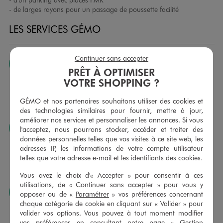
- de larges rayons pour un passage de poussette facilité
LES SERVICES GÉMO
Continuer sans accepter
JE PEUX CHANGER D’AVIS
PRÊT À OPTIMISER
Nous échangeons et vous proposons un avoir ou un
VOTRE SHOPPING ?
remboursement pour tout article non porté, non retouché,
sous 30 jours, sur simple présentation du ticket de caisse,
GÉMO et nos partenaires souhaitons utiliser des cookies et
dans tous les magasins GÉMO.
des technologies similaires pour fournir, mettre à jour,
améliorer nos services et personnaliser les annonces. Si vous
JE PEUX FAIRE RETOUCHER MES ARTICLES
l'acceptez, nous pourrons stocker, accéder et traiter des
données personnelles telles que vos visites à ce site web, les
Ourlets, ceintures… vous avez la possibilité de faire
adresses IP, les informations de votre compte utilisateur
retoucher vos articles textiles dans nos magasins. Les tarifs
telles que votre adresse e-mail et les identifiants des cookies.
sont à votre disposition sur simple demande. Voir
conditions en magasins.
Vous avez le choix d'« Accepter » pour consentir à ces
utilisations, de « Continuer sans accepter » pour vous y
J’AIME FAIRE PLAISIR
opposer ou de «
Paramétrer
» vos préférences concernant
chaque catégorie de cookie en cliquant sur « Valider » pour
Nous vous proposons des cartes cadeaux GÉMO d’un
valider vos options. Vous pouvez à tout moment modifier
montant au choix entre 10€ et 150€. Les cartes cadeau
vos préférences en consultant notre page «
Gestion