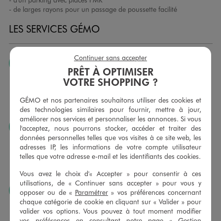
- de larges rayons pour un passage de poussette facilité
LES SERVICES GÉMO
Continuer sans accepter
JE PEUX CHANGER D’AVIS
PRÊT À OPTIMISER
Nous échangeons et vous proposons un avoir ou un
VOTRE SHOPPING ?
remboursement pour tout article non porté, non retouché,
sous 30 jours, sur simple présentation du ticket de caisse,
GÉMO et nos partenaires souhaitons utiliser des cookies et
dans tous les magasins GÉMO.
des technologies similaires pour fournir, mettre à jour,
améliorer nos services et personnaliser les annonces. Si vous
JE PEUX FAIRE RETOUCHER MES ARTICLES
l'acceptez, nous pourrons stocker, accéder et traiter des
données personnelles telles que vos visites à ce site web, les
Ourlets, ceintures… vous avez la possibilité de faire
adresses IP, les informations de votre compte utilisateur
retoucher vos articles textiles dans nos magasins. Les tarifs
telles que votre adresse e-mail et les identifiants des cookies.
sont à votre disposition sur simple demande. Voir
conditions en magasins.
Vous avez le choix d'« Accepter » pour consentir à ces
utilisations, de « Continuer sans accepter » pour vous y
J’AIME FAIRE PLAISIR
opposer ou de «
Paramétrer
» vos préférences concernant
chaque catégorie de cookie en cliquant sur « Valider » pour
Nous vous proposons des cartes cadeaux GÉMO d’un
valider vos options. Vous pouvez à tout moment modifier
montant au choix entre 10€ et 150€. Les cartes cadeau
vos préférences en consultant notre page «
Gestion