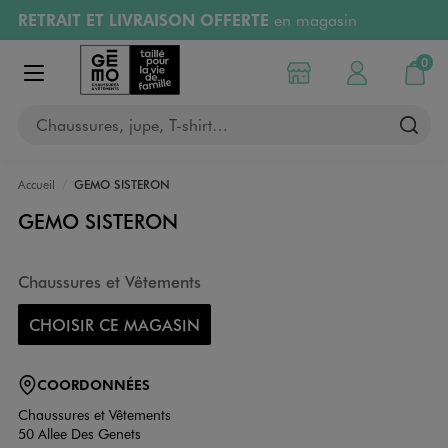
RETRAIT ET LIVRAISON OFFERTE
en magasin
Aller au contenu principal
Aller à la navigation
Retours OFFERTS
pendant 30 jours
0
Choisir mon magasin
Mon compte
Mon pa
Afficher le menu
PAYEZ EN 3x SANS FRAIS
dès 50€
Chaussures, jupe, T-shirt…
RÉSERVATION GRATUITE
4h en magasin
Accueil
GEMO SISTERON
GEMO SISTERON
Chaussures et Vêtements
CHOISIR CE MAGASIN
COORDONNÉES
Chaussures et Vêtements
50 Allee Des Genets