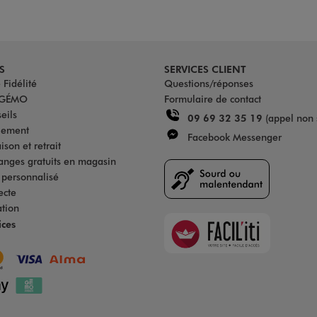
S
SERVICES CLIENT
Fidélité
Questions/réponses
u GÉMO
Formulaire de contact
eils
09 69 32 35 19
(appel non 
iement
Facebook Messenger
son et retrait
anges gratuits en magasin
s personnalisé
ecte
ation
Faciliti
ices
Goodays