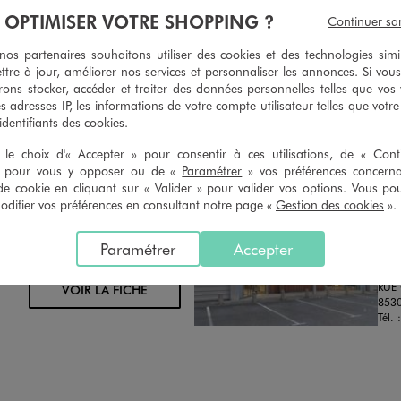
geons et vous proposons un avoir
Ourlets, ceintures… vous avez la 
À OPTIMISER VOTRE SHOPPING ?
Continuer sa
oursement pour tout article non
faire retoucher vos articles textil
retouché, sous 30 jours, sur simple
magasins. Les tarifs sont à votre 
s partenaires souhaitons utiliser des cookies et des technologies simi
n du ticket de caisse, dans tous les
simple demande. Voir conditions
ttre à jour, améliorer nos services et personnaliser les annonces. Si vous
 GÉMO.
ons stocker, accéder et traiter des données personnelles telles que vos v
es adresses IP, les informations de votre compte utilisateur telles que votr
 identifiants des cookies.
le choix d'« Accepter » pour consentir à ces utilisations, de « Con
» pour vous y opposer ou de «
Paramétrer
» vos préférences concern
de cookie en cliquant sur « Valider » pour valider vos options. Vous po
ifier vos préférences en consultant notre page «
Gestion des cookies
».
Distance :
GE
38.7 Km
MAGASIN CHOISI
FER
Paramétrer
Accepter
CHOISIR CE MAGASIN
Chau
RUE
VOIR LA FICHE
853
Tél. 