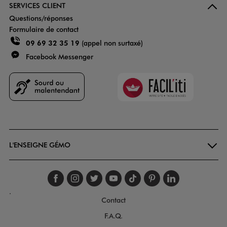
SERVICES CLIENT
Questions/réponses
Formulaire de contact
09 69 32 35 19
(appel non surtaxé)
Facebook Messenger
Faciliti
Goodays
L'ENSEIGNE GÉMO
Suivez-nous sur faceboo
Suivez-nous sur inst
Suivez-nous sur twi
Suivez-nous sur
Suivez-nous s
Suivez-nou
Suivez-
.
Contact
F.A.Q.