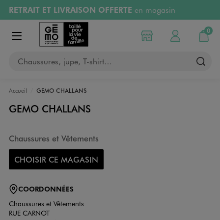
RETRAIT ET LIVRAISON OFFERTE
en magasin
Aller au contenu principal
Aller à la navigation
Retours OFFERTS
pendant 30 jours
0
Choisir mon magasin
Mon compte
Mon pa
Afficher le menu
PAYEZ EN 3x SANS FRAIS
dès 50€
Chaussures, jupe, T-shirt…
RÉSERVATION GRATUITE
4h en magasin
Accueil
GEMO CHALLANS
GEMO CHALLANS
Chaussures et Vêtements
CHOISIR CE MAGASIN
COORDONNÉES
Chaussures et Vêtements
RUE CARNOT