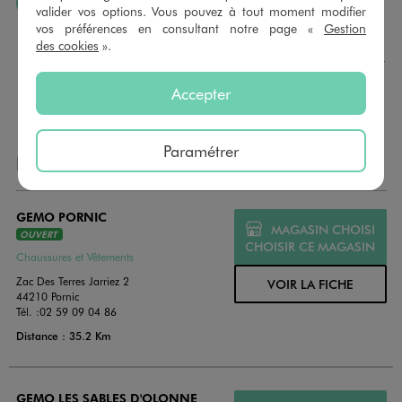
J’AIME FAIRE PLAISIR
valider vos options. Vous pouvez à tout moment modifier
vos préférences en consultant notre page «
Gestion
Nous vous proposons des cartes cadeaux GÉMO d’un
des cookies
».
montant au choix entre 10€ et 150€. Les cartes cadeau
GÉMO sont valables 1 an, utilisables en plusieurs fois, pour
payer vos achats en magasin. Offrez vos cartes cadeau
Accepter
dans de jolies enveloppes pour toutes les occasions.
Paramétrer
NOS AUTRES MAGASINS
GEMO PORNIC
MAGASIN CHOISI
OUVERT
CHOISIR CE MAGASIN
Chaussures et Vêtements
Zac Des Terres Jarriez 2
VOIR LA FICHE
44210 Pornic
Tél. :
02 59 09 04 86
Distance : 35.2 Km
GEMO LES SABLES D'OLONNE