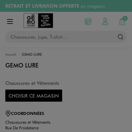
RETRAIT ET LIVRAISON OFFERTE
en magasin
Aller au contenu principal
Aller à la navigation
Retours OFFERTS
pendant 30 jours
0
Choisir mon magasin
Mon compte
Mon pa
Afficher le menu
PAYEZ EN 3x SANS FRAIS
dès 50€
Chaussures, jupe, T-shirt…
RÉSERVATION GRATUITE
4h en magasin
Accueil
GEMO LURE
GEMO LURE
Chaussures et Vêtements
CHOISIR CE MAGASIN
COORDONNÉES
Chaussures et Vêtements
Rue De Froideterre