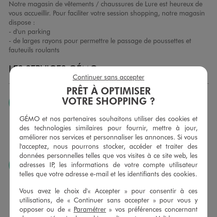
Notre magasin de vêtements / chaussures de Lure est heureux de
vous accueillir. Pour faciliter votre session shopping, notre magasin
dispose :
- d'un parking
- de larges rayons pour permettre le passage de poussettes et
fauteuils roulants
LES SERVICES GÉMO
Continuer sans accepter
PRÊT À OPTIMISER
VOTRE SHOPPING ?
JE PEUX CHANGER D’AVIS
Nous échangeons et vous proposons un avoir ou un
GÉMO et nos partenaires souhaitons utiliser des cookies et
remboursement pour tout article non porté, non retouché,
des technologies similaires pour fournir, mettre à jour,
sous 30 jours, sur simple présentation du ticket de caisse,
améliorer nos services et personnaliser les annonces. Si vous
dans tous les magasins GÉMO.
l'acceptez, nous pourrons stocker, accéder et traiter des
données personnelles telles que vos visites à ce site web, les
adresses IP, les informations de votre compte utilisateur
JE PEUX FAIRE RETOUCHER MES ARTICLES
telles que votre adresse e-mail et les identifiants des cookies.
Ourlets, ceintures… vous avez la possibilité de faire
retoucher vos articles textiles dans nos magasins. Les tarifs
Vous avez le choix d'« Accepter » pour consentir à ces
sont à votre disposition sur simple demande. Voir
utilisations, de « Continuer sans accepter » pour vous y
conditions en magasins.
opposer ou de «
Paramétrer
» vos préférences concernant