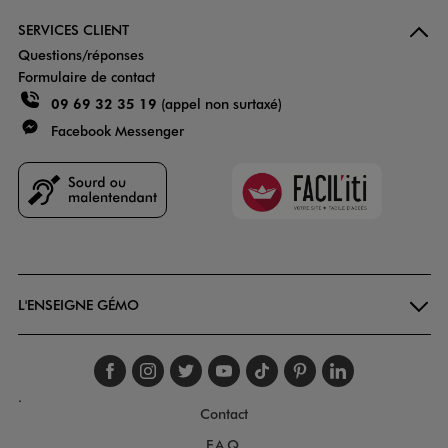
SERVICES CLIENT
Questions/réponses
Formulaire de contact
09 69 32 35 19
(appel non surtaxé)
Facebook Messenger
Faciliti
Goodays
L'ENSEIGNE GÉMO
Suivez-nous sur faceboo
Suivez-nous sur inst
Suivez-nous sur twi
Suivez-nous sur
Suivez-nous s
Suivez-nou
Suivez-
.
Contact
F.A.Q.