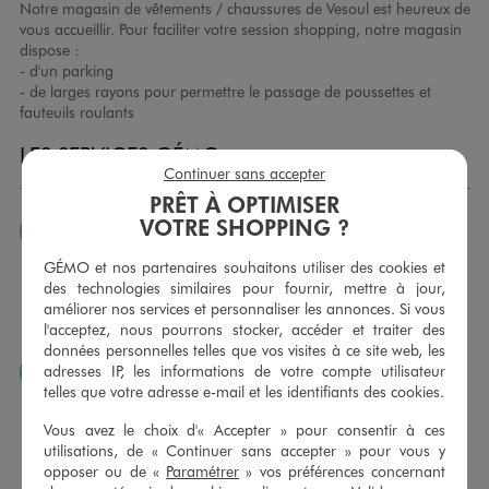
Notre magasin de vêtements / chaussures de Vesoul est heureux de
vous accueillir. Pour faciliter votre session shopping, notre magasin
dispose :
- d'un parking
- de larges rayons pour permettre le passage de poussettes et
fauteuils roulants
LES SERVICES GÉMO
Continuer sans accepter
PRÊT À OPTIMISER
VOTRE SHOPPING ?
JE PEUX CHANGER D’AVIS
Nous échangeons et vous proposons un avoir ou un
GÉMO et nos partenaires souhaitons utiliser des cookies et
remboursement pour tout article non porté, non retouché,
des technologies similaires pour fournir, mettre à jour,
sous 30 jours, sur simple présentation du ticket de caisse,
améliorer nos services et personnaliser les annonces. Si vous
dans tous les magasins GÉMO.
l'acceptez, nous pourrons stocker, accéder et traiter des
données personnelles telles que vos visites à ce site web, les
adresses IP, les informations de votre compte utilisateur
JE PEUX FAIRE RETOUCHER MES ARTICLES
telles que votre adresse e-mail et les identifiants des cookies.
Ourlets, ceintures… vous avez la possibilité de faire
retoucher vos articles textiles dans nos magasins. Les tarifs
Vous avez le choix d'« Accepter » pour consentir à ces
sont à votre disposition sur simple demande. Voir
utilisations, de « Continuer sans accepter » pour vous y
conditions en magasins.
opposer ou de «
Paramétrer
» vos préférences concernant