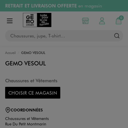
RETRAIT ET LIVRAISON OFFERTE
en magasin
Aller au contenu principal
Aller à la navigation
Retours OFFERTS
pendant 30 jours
0
Choisir mon magasin
Mon compte
Mon pa
Afficher le menu
PAYEZ EN 3x SANS FRAIS
dès 50€
Chaussures, jupe, T-shirt…
RÉSERVATION GRATUITE
4h en magasin
Accueil
GEMO VESOUL
GEMO VESOUL
Chaussures et Vêtements
CHOISIR CE MAGASIN
COORDONNÉES
Chaussures et Vêtements
Rue Du Petit Montmarin