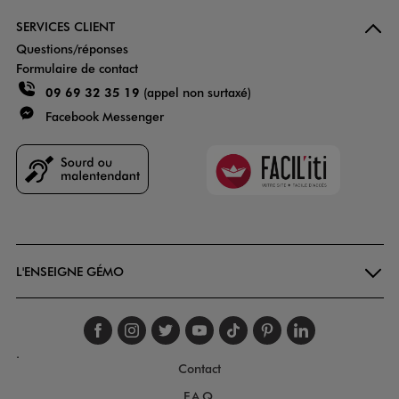
SERVICES CLIENT
Questions/réponses
Formulaire de contact
09 69 32 35 19
(appel non surtaxé)
Facebook Messenger
Faciliti
Goodays
L'ENSEIGNE GÉMO
Suivez-nous sur faceboo
Suivez-nous sur inst
Suivez-nous sur twi
Suivez-nous sur
Suivez-nous s
Suivez-nou
Suivez-
.
Contact
F.A.Q.